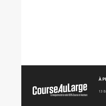
À 
13 B