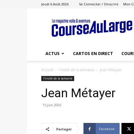
Jeudi 6 Août 2026
Se Connecter / S'inscrire
Mon C
Course
au
Large
ACTUS
CARTOS EN DIRECT
COUR
Accueil
l'invité de la semaine
Jean Métayer
l'invité de la semaine
Jean Métayer
15 juin 2006
Facebook
Partager