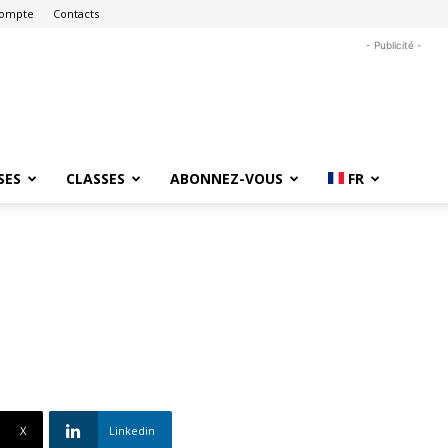
ompte
Contacts
- Publicité -
SES
CLASSES
ABONNEZ-VOUS
FR
X
Linkedin