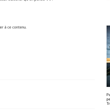
r à ce contenu.
P
pe
Tr