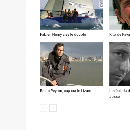
Fabien Henry vise le doublé
Kito de Pavan
Bruno Peyron, cap sur le Lizard
Le récit du 
Josse