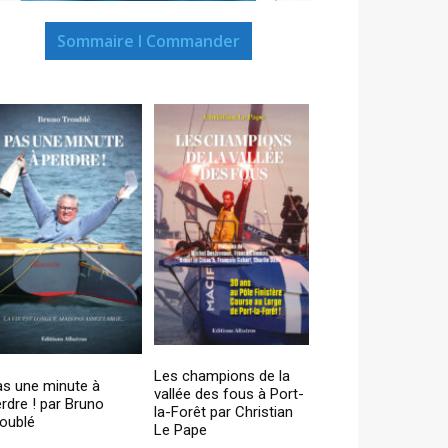
Sommaire I Commander
Les champions de la
as une minute à
vallée des fous à Port-
rdre ! par Bruno
la-Forêt par Christian
oublé
Le Pape