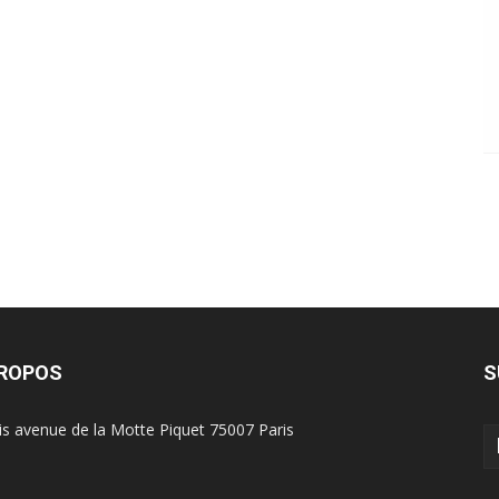
PROPOS
S
is avenue de la Motte Piquet 75007 Paris