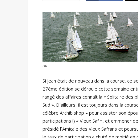
DR
Si Jean était de nouveau dans la course, ce se
27ème édition se déroule cette semaine entr
rangé des affaires connaît la « Solitaire des 
Sud ». D´ailleurs, il est toujours dans la co
célèbre Archibishop – pour assister son épous
participations !) « Vieux Saf », et emmener 
présidé l´Amicale des Vieux Safrans et pours
le taux de participation a chuté de moitié en 