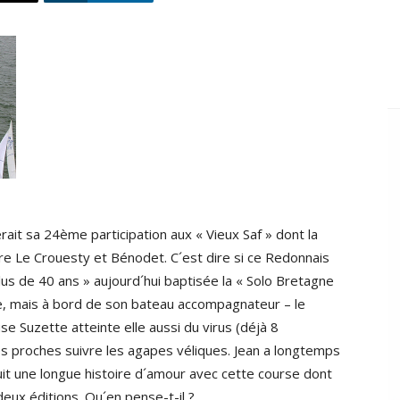
rait sa 24ème participation aux « Vieux Saf » dont la
e Le Crouesty et Bénodet. C´est dire si ce Redonnais
plus de 40 ans » aujourd´hui baptisée la « Solo Bretagne
urse, mais à bord de son bateau accompagnateur – le
e Suzette atteinte elle aussi du virus (déjà 8
des proches suivre les agapes véliques. Jean a longtemps
uit une longue histoire d´amour avec cette course dont
deux éditions. Qu´en pense-t-il ?