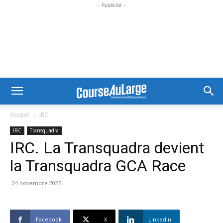
- Publicité -
Accueil
IRC
IRC
Transquadra
IRC. La Transquadra devient
la Transquadra GCA Race
24 novembre 2025
Facebook
X
Linkedin