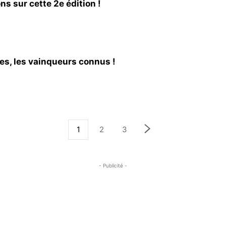
s sur cette 2e édition !
es, les vainqueurs connus !
1
2
3
- Publicité -