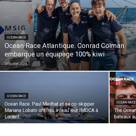
OCEAN RACE
Ocean Race Atlantique. Conrad Colman
embarque un équipage 100% kiwi
31 juillet 2026
OCEAN RACE
OCEAN RACE
Ocean Race. Paul Meilhat et sa co-skipper
Mariana Lobato ont mis à l’eau leur IMOCA à
The Ocean
Lorient
bateaux a