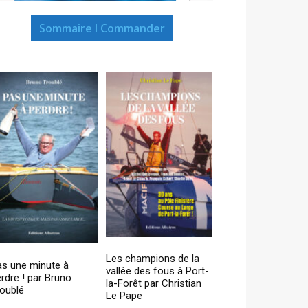
Sommaire I Commander
Les champions de la
as une minute à
vallée des fous à Port-
rdre ! par Bruno
la-Forêt par Christian
oublé
Le Pape