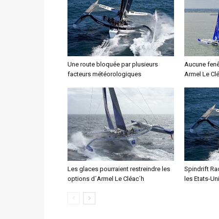
Une route bloquée par plusieurs
Aucune fenê
facteurs météorologiques
Armel Le Cl
Les glaces pourraient restreindre les
Spindrift R
options d´Armel Le Cléac´h
les Etats-Un