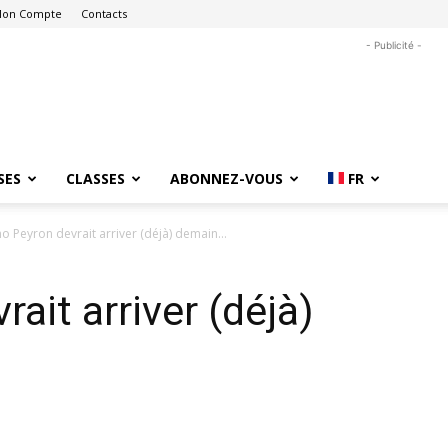
on Compte
Contacts
- Publicité -
SES
CLASSES
ABONNEZ-VOUS
FR
o Peyron devrait arriver (déjà) demain…
ait arriver (déjà)