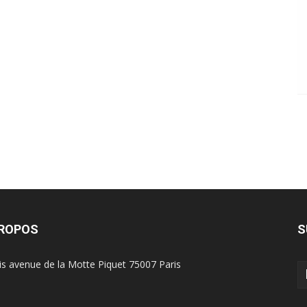
PROPOS
S
is avenue de la Motte Piquet 75007 Paris