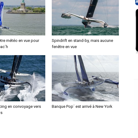
tre météo en vue pour
Spindrift en stand-by, mais aucune
éac´h
fenêtre en vue
acing en convoyage vers
Banque Pop´ est arrivé à New York
is