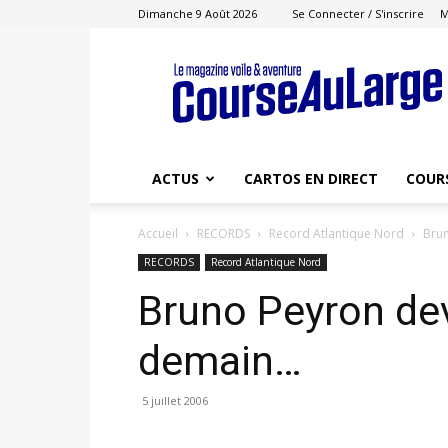
Dimanche 9 Août 2026
Se Connecter / S'inscrire
M
Course
au
Large
ACTUS
CARTOS EN DIRECT
COUR
Accueil
RECORDS
Record Atlantique Nord
Brun
RECORDS
Record Atlantique Nord
Bruno Peyron devr
demain…
5 juillet 2006