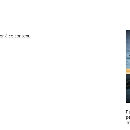
r à ce contenu.
P
pe
Tr