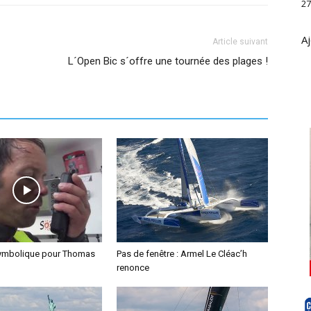
27
Aj
Article suivant
L´Open Bic s´offre une tournée des plages !
symbolique pour Thomas
Pas de fenêtre : Armel Le Cléac’h
renonce