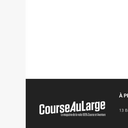
À 
13 B