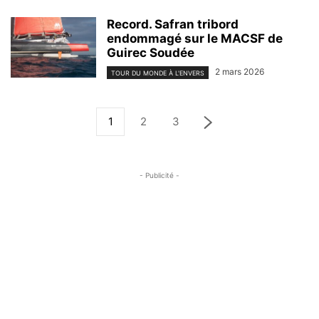
Record. Safran tribord
endommagé sur le MACSF de
Guirec Soudée
2 mars 2026
TOUR DU MONDE À L'ENVERS
1
2
3
- Publicité -