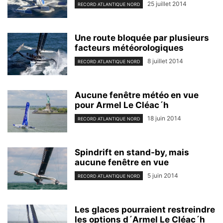
25 juillet 2014
RECORD ATLANTIQUE NORD
Une route bloquée par plusieurs
facteurs météorologiques
8 juillet 2014
RECORD ATLANTIQUE NORD
Aucune fenêtre météo en vue
pour Armel Le Cléac´h
18 juin 2014
RECORD ATLANTIQUE NORD
Spindrift en stand-by, mais
aucune fenêtre en vue
5 juin 2014
RECORD ATLANTIQUE NORD
Les glaces pourraient restreindre
les options d´Armel Le Cléac´h