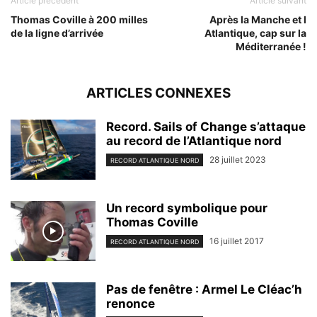
Article précédent
Article suivant
Thomas Coville à 200 milles
Après la Manche et l
de la ligne d’arrivée
Atlantique, cap sur la
Méditerranée !
ARTICLES CONNEXES
Record. Sails of Change s’attaque
au record de l’Atlantique nord
28 juillet 2023
RECORD ATLANTIQUE NORD
Un record symbolique pour
Thomas Coville
16 juillet 2017
RECORD ATLANTIQUE NORD
Pas de fenêtre : Armel Le Cléac’h
renonce