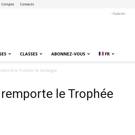
 Compte
Contacts
- Publicité -
SES
CLASSES
ABONNEZ-VOUS
FR
emporte le Trophée de Sardaigne
remporte le Trophée