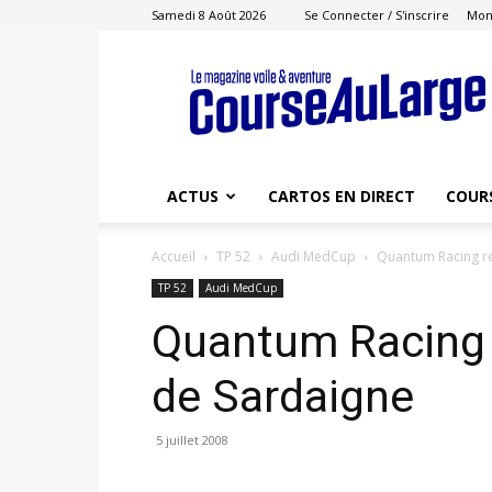
Samedi 8 Août 2026
Se Connecter / S'inscrire
Mon
Course
au
Large
ACTUS
CARTOS EN DIRECT
COUR
Accueil
TP 52
Audi MedCup
Quantum Racing r
TP 52
Audi MedCup
Quantum Racing 
de Sardaigne
5 juillet 2008