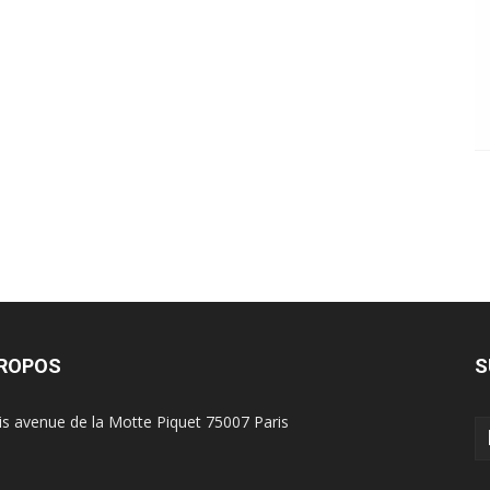
PROPOS
S
is avenue de la Motte Piquet 75007 Paris