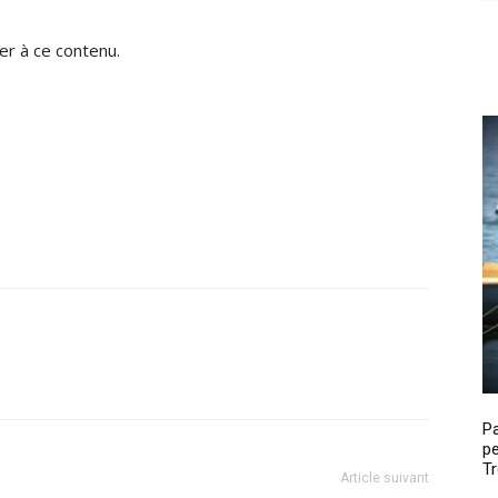
r à ce contenu.
P
pe
Tr
Article suivant