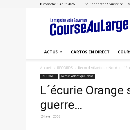
Dimanche 9 Août 2026
Se Connecter / S'inscrire
M
Course
au
Large
ACTUS
CARTOS EN DIRECT
COUR
Accueil
RECORDS
Record Atlantique Nord
L´éc
RECORDS
Record Atlantique Nord
L´écurie Orange s
guerre…
24 avril 2006