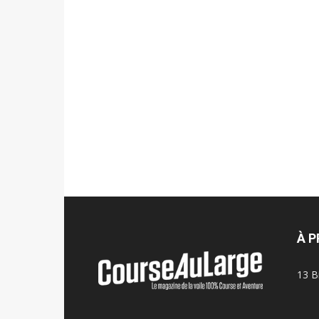
À 
13 B