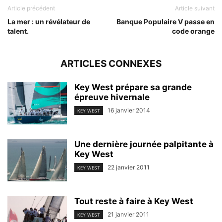
Article précédent
Article suivant
La mer : un révélateur de
Banque Populaire V passe en
talent.
code orange
ARTICLES CONNEXES
Key West prépare sa grande
épreuve hivernale
16 janvier 2014
KEY WEST
Une dernière journée palpitante à
Key West
22 janvier 2011
KEY WEST
Tout reste à faire à Key West
21 janvier 2011
KEY WEST