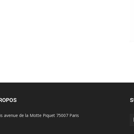
PROPOS
S
is avenue de la Motte Piquet 75007 Paris