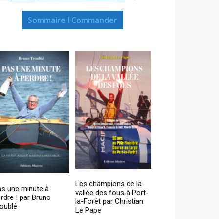
Sommaire I Commander
Les champions de la
as une minute à
vallée des fous à Port-
rdre ! par Bruno
la-Forêt par Christian
oublé
Le Pape