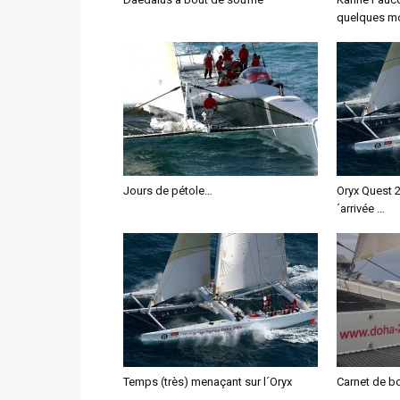
quelques m
Jours de pétole…
Oryx Quest 2
´arrivée …
Temps (très) menaçant sur l´Oryx
Carnet de b