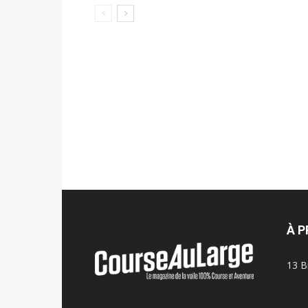
À 
13 B