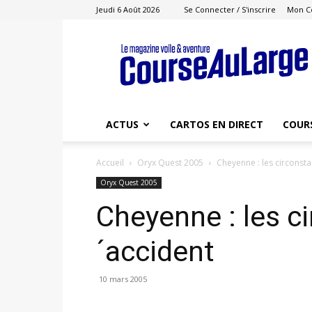
Jeudi 6 Août 2026
Se Connecter / S'inscrire
Mon C
Course
au
Large
ACTUS
CARTOS EN DIRECT
COUR
Accueil
Oryx Quest 2005
Cheyenne : les circonsta
Oryx Quest 2005
Cheyenne : les c
´accident
10 mars 2005