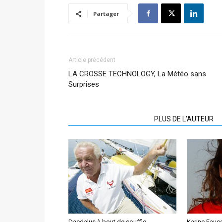
Partager
Article précédent
LA CROSSE TECHNOLOGY, La Météo sans
Surprises
ARTICLES CONNEXES
PLUS DE L'AUTEUR
Daedalus à bout de souffle
Karine Fauco