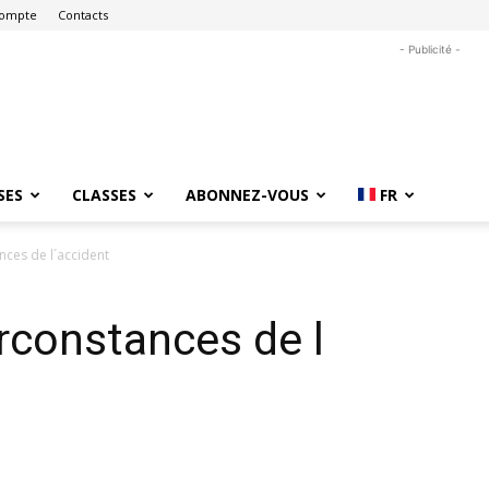
ompte
Contacts
- Publicité -
SES
CLASSES
ABONNEZ-VOUS
FR
nces de l´accident
irconstances de l