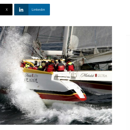
X
Linkedin