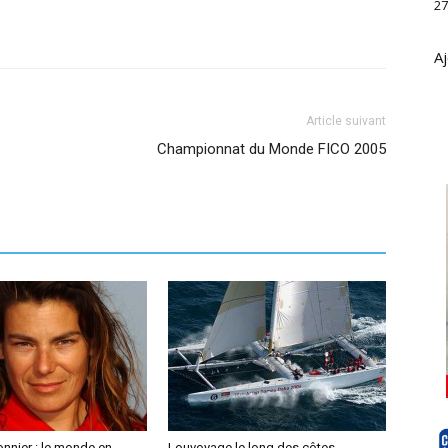
27
Aj
Article suivant
Championnat du Monde FICO 2005
nnier : le monde en
Louvoyage le long des côtes