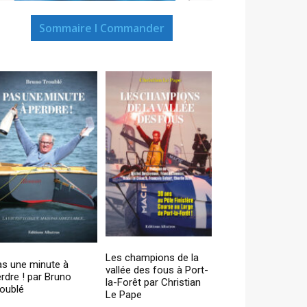
Sommaire I Commander
Les champions de la
as une minute à
vallée des fous à Port-
rdre ! par Bruno
la-Forêt par Christian
oublé
Le Pape