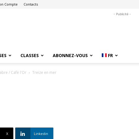
on Compte
Contacts
- Publicité -
SES
CLASSES
ABONNEZ-VOUS
FR
bre / Café l'Or
Treize en mer
X
Linkedin