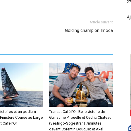
27
Aj
Article suivant
Golding champion Imoca
victoires et un podium
Transat Café l’Or. Belle victoire de
 Finistère Course au Large
Guillaume Pirouelle et Cédric Chateau
t Café l’Or
(Seafrigo-Sogestran) 7minutes
devant Corentin Douguet et Axel