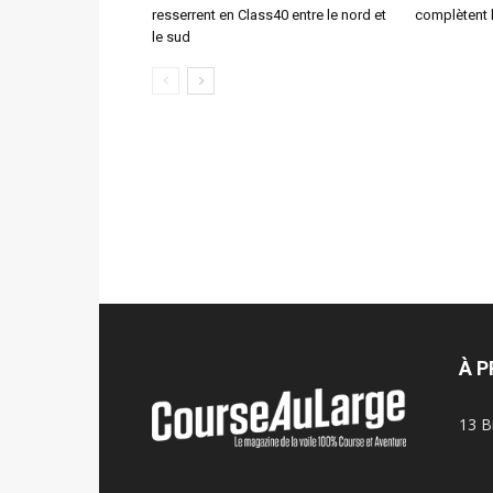
resserrent en Class40 entre le nord et
complètent 
le sud
À 
13 B