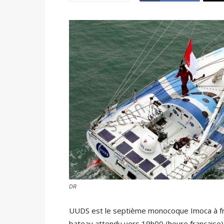
DR
UUDS est le septième monocoque Imoca à franc
bateau attendu vers 19h00 (heure française) 