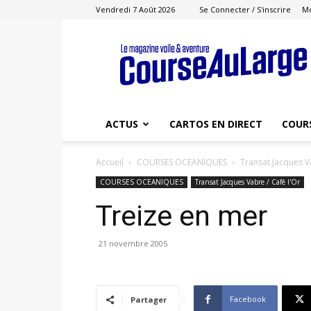
Vendredi 7 Août 2026
Se Connecter / S'inscrire
M
Course
au
Large
ACTUS
CARTOS EN DIRECT
COUR
Accueil
COURSES OCEANIQUES
Transat Jacques Va
COURSES OCEANIQUES
Transat Jacques Vabre / Café l'Or
Treize en mer
21 novembre 2005
Facebook
Partager