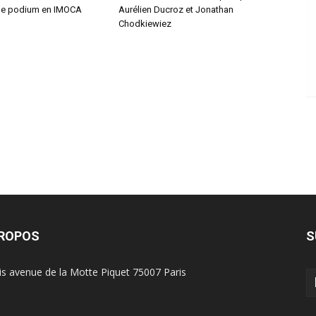
le podium en IMOCA
Aurélien Ducroz et Jonathan
Chodkiewiez
PROPOS
S
is avenue de la Motte Piquet 75007 Paris