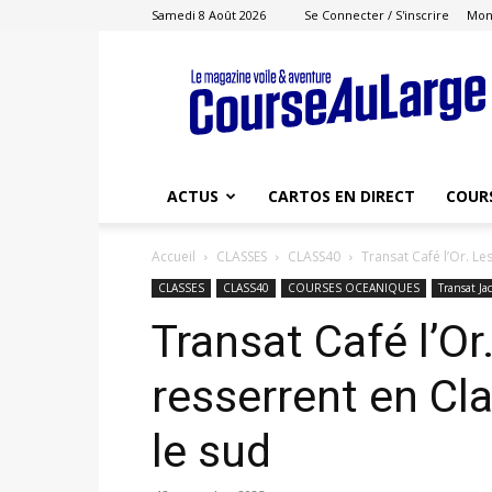
Samedi 8 Août 2026
Se Connecter / S'inscrire
Mon
Course
au
Large
ACTUS
CARTOS EN DIRECT
COUR
Accueil
CLASSES
CLASS40
Transat Café l’Or. Le
CLASSES
CLASS40
COURSES OCEANIQUES
Transat Ja
Transat Café l’Or
resserrent en Cla
le sud