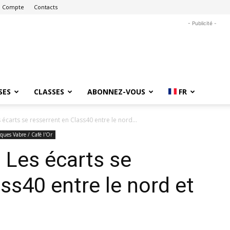
 Compte
Contacts
- Publicité -
SES
CLASSES
ABONNEZ-VOUS
FR
s écarts se resserrent en Class40 entre le nord...
cques Vabre / Café l'Or
. Les écarts se
ss40 entre le nord et