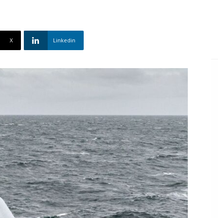
X
Linkedin