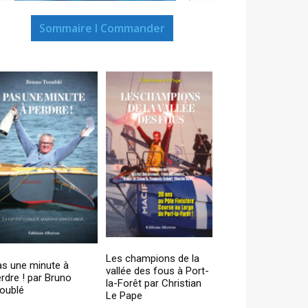
Sommaire I Commander
Les champions de la
as une minute à
vallée des fous à Port-
rdre ! par Bruno
la-Forêt par Christian
oublé
Le Pape