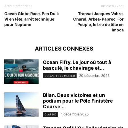
Article précédent
Article suivant
Ocean Globe Race. Pen Duik
Transat Jacques Vabre.
VI en tête, arrêt technique
Charal, Arkea-Paprec, For
pour Neptune
People, le trio de tête en
Imoca
ARTICLES CONNEXES
Ocean Fifty. Le jour où tout à
basculé, le chavirage et...
20 décembre 2025
OCEAN FIFTY / MULTI50
Bilan. Deux victoires et un
podium pour le Pôle Finistère
Course...
1 décembre 2025
CLASS40