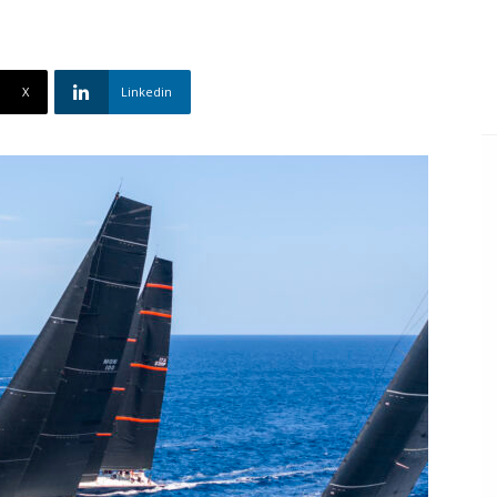
X
Linkedin