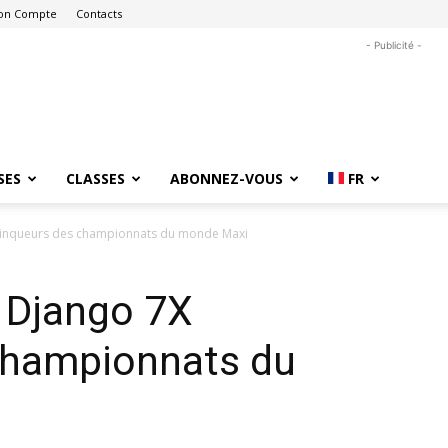
on Compte
Contacts
- Publicité -
SES
CLASSES
ABONNEZ-VOUS
FR
vainqueurs des championnats du monde Maxi
t Django 7X
championnats du