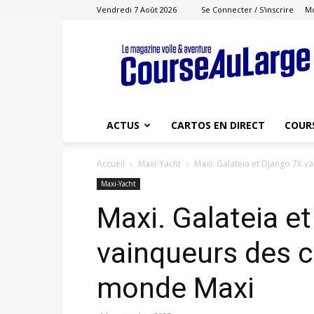
Vendredi 7 Août 2026
Se Connecter / S'inscrire
M
Course
au
Large
ACTUS
CARTOS EN DIRECT
COUR
Accueil
Maxi-Yacht
Maxi. Galateia et Django 7X 
Maxi-Yacht
Maxi. Galateia e
vainqueurs des 
monde Maxi