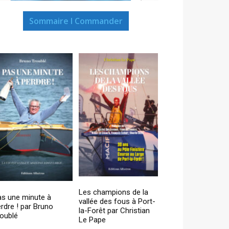
Sommaire I Commander
Les champions de la
as une minute à
vallée des fous à Port-
rdre ! par Bruno
la-Forêt par Christian
oublé
Le Pape