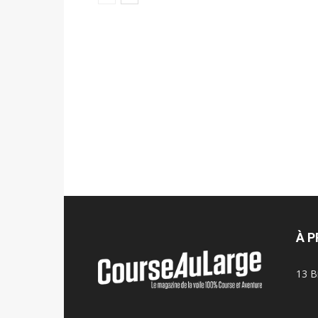
À 
13 B