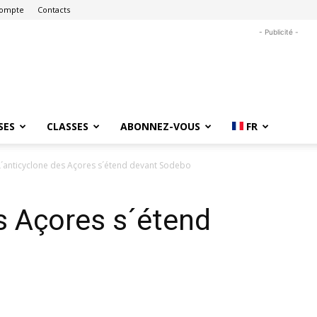
ompte
Contacts
- Publicité -
SES
CLASSES
ABONNEZ-VOUS
FR
L´anticyclone des Açores s´étend devant Sodebo
s Açores s´étend