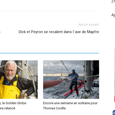
27
Aj
Article suivant
s
Dick et Peyron se recalent dans l´axe de Mapfre
s, le Golden Globe
Encore une semaine en solitaire pour
ra relancé
Thomas Coville