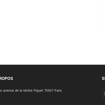
PROPOS
S
is avenue de la Motte Piquet 75007 Paris