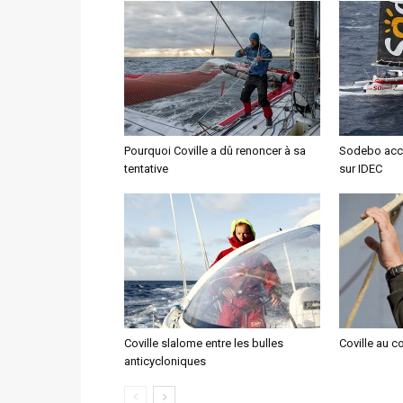
Pourquoi Coville a dû renoncer à sa
Sodebo accu
tentative
sur IDEC
Coville slalome entre les bulles
Coville au c
anticycloniques