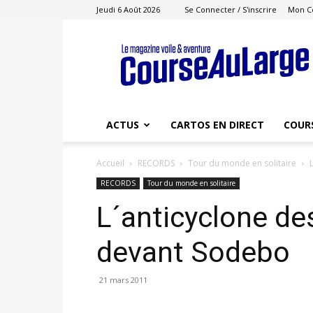
Jeudi 6 Août 2026
Se Connecter / S'inscrire
Mon C
Course
au
Large
ACTUS
CARTOS EN DIRECT
COUR
Accueil
RECORDS
Tour du monde en solitaire
RECORDS
Tour du monde en solitaire
L´anticyclone de
devant Sodebo
21 mars 2011