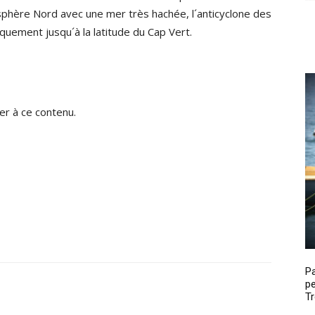
phère Nord avec une mer très hachée, l´anticyclone des
quement jusqu´à la latitude du Cap Vert.
r à ce contenu.
P
pe
Tr