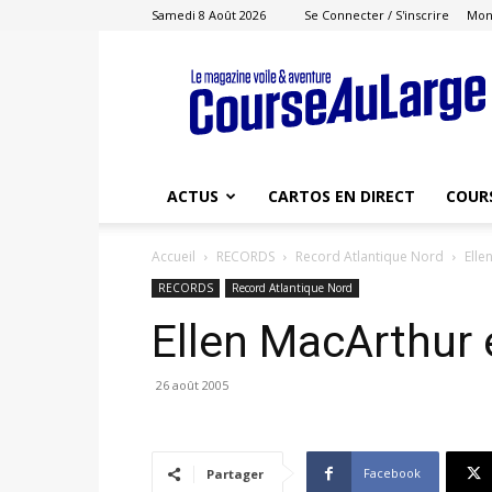
Samedi 8 Août 2026
Se Connecter / S'inscrire
Mon
Course
au
Large
ACTUS
CARTOS EN DIRECT
COUR
Accueil
RECORDS
Record Atlantique Nord
Elle
RECORDS
Record Atlantique Nord
Ellen MacArthur 
26 août 2005
Facebook
Partager