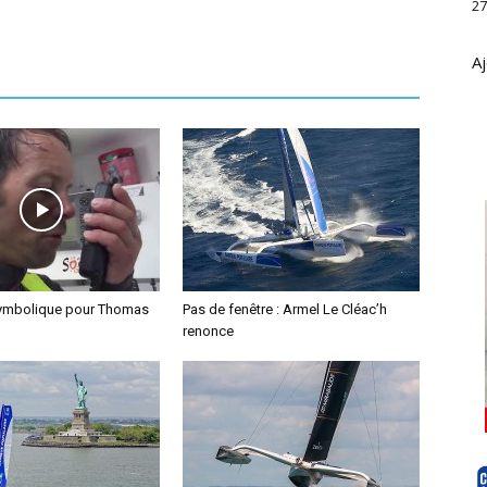
27
Aj
symbolique pour Thomas
Pas de fenêtre : Armel Le Cléac’h
renonce