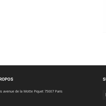
PROPOS
S
is avenue de la Motte Piquet 75007 Paris