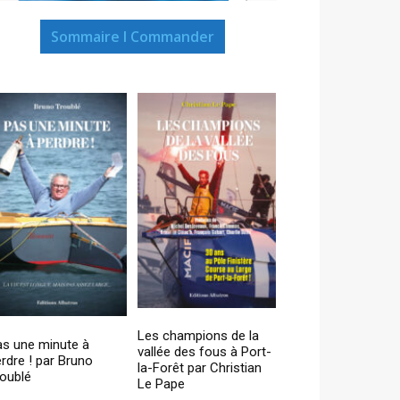
Sommaire I Commander
Les champions de la
as une minute à
vallée des fous à Port-
rdre ! par Bruno
la-Forêt par Christian
oublé
Le Pape