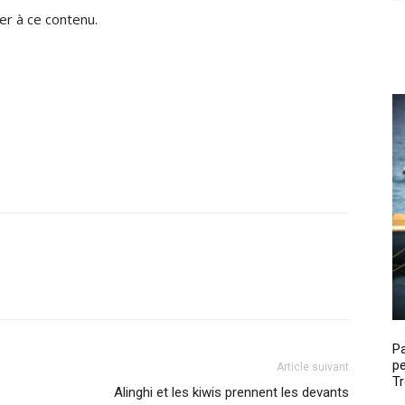
r à ce contenu.
P
pe
Article suivant
Tr
Alinghi et les kiwis prennent les devants