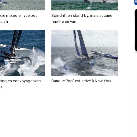
tre météo en vue pour
Spindrift en stand-by, mais aucune
éac´h
fenêtre en vue
acing en convoyage vers
Banque Pop´ est arrivé à New York
is