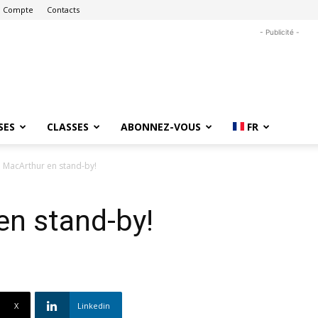
 Compte
Contacts
- Publicité -
SES
CLASSES
ABONNEZ-VOUS
FR
n MacArthur en stand-by!
en stand-by!
X
Linkedin