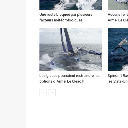
Une route bloquée par plusieurs
Aucune fenê
facteurs météorologiques
Armel Le Cl
Les glaces pourraient restreindre les
Spindrift R
options d´Armel Le Cléac´h
les Etats-Un