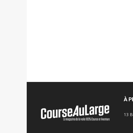
À 
13 B