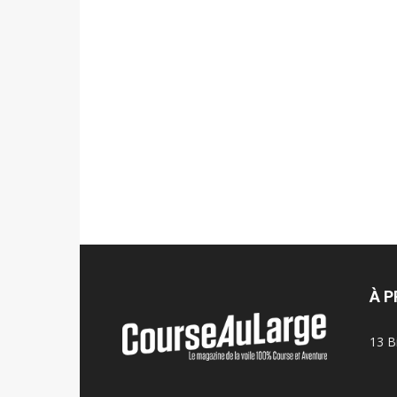
À 
13 B