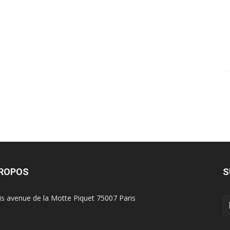
PROPOS
S
is avenue de la Motte Piquet 75007 Paris