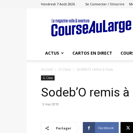
Vendredi 7 Août 2026
Se Connecter / S'inscrire
M
Course
au
Large
ACTUS
CARTOS EN DIRECT
COUR
Accueil
G.Class
Sodeb’O remis à l’eau
G.Class
Sodeb’O remis à 
3 mai 2010
Facebook
Partager