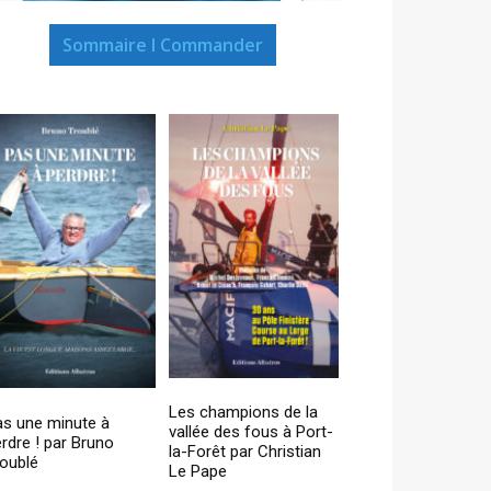
Sommaire I Commander
Les champions de la
as une minute à
vallée des fous à Port-
rdre ! par Bruno
la-Forêt par Christian
oublé
Le Pape