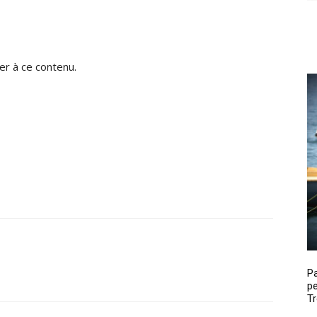
r à ce contenu.
P
pe
Tr