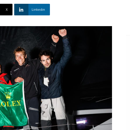
X
Linkedin