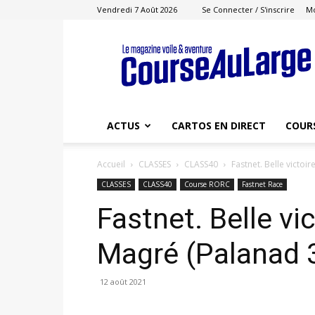
Vendredi 7 Août 2026
Se Connecter / S'inscrire
M
Course
au
Large
ACTUS
CARTOS EN DIRECT
COUR
Accueil
CLASSES
CLASS40
Fastnet. Belle victoi
CLASSES
CLASS40
Course RORC
Fastnet Race
Fastnet. Belle vi
Magré (Palanad 
12 août 2021