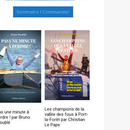
Sommaire I Commander
Les champions de la
as une minute à
vallée des fous à Port-
rdre ! par Bruno
la-Forêt par Christian
oublé
Le Pape