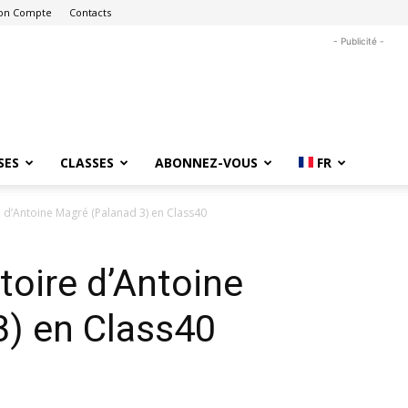
on Compte
Contacts
- Publicité -
SES
CLASSES
ABONNEZ-VOUS
FR
re d’Antoine Magré (Palanad 3) en Class40
ctoire d’Antoine
3) en Class40