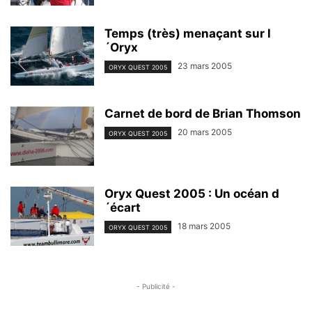
Temps (très) menaçant sur l
´Oryx
23 mars 2005
ORYX QUEST 2005
Carnet de bord de Brian Thomson
20 mars 2005
ORYX QUEST 2005
Oryx Quest 2005 : Un océan d
´écart
18 mars 2005
ORYX QUEST 2005
- Publicité -