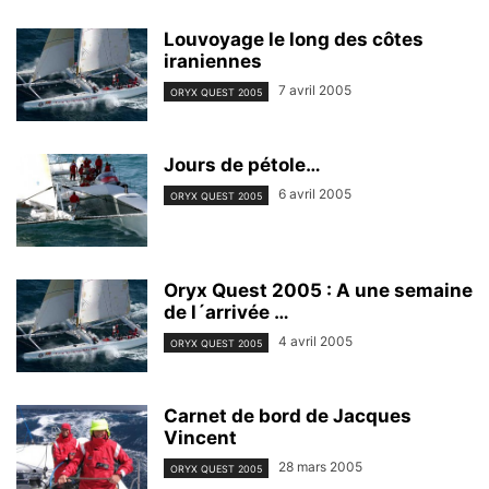
Louvoyage le long des côtes
iraniennes
7 avril 2005
ORYX QUEST 2005
Jours de pétole…
6 avril 2005
ORYX QUEST 2005
Oryx Quest 2005 : A une semaine
de l´arrivée …
4 avril 2005
ORYX QUEST 2005
Carnet de bord de Jacques
Vincent
28 mars 2005
ORYX QUEST 2005