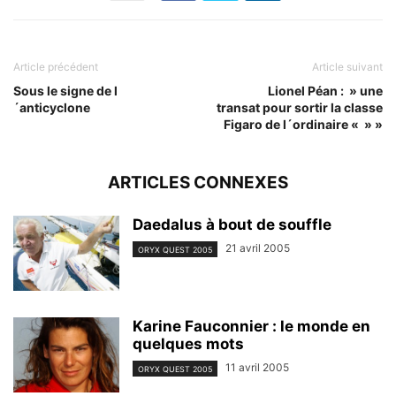
Article précédent
Article suivant
Sous le signe de l
Lionel Péan : » une
´anticyclone
transat pour sortir la classe
Figaro de l´ordinaire « » »
ARTICLES CONNEXES
Daedalus à bout de souffle
21 avril 2005
ORYX QUEST 2005
Karine Fauconnier : le monde en
quelques mots
11 avril 2005
ORYX QUEST 2005