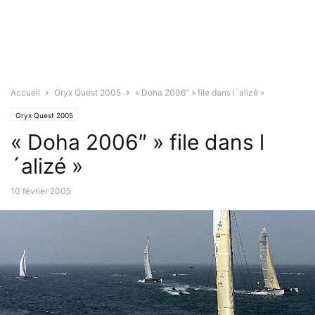
Accueil
Oryx Quest 2005
« Doha 2006″ » file dans l´alizé »
Oryx Quest 2005
« Doha 2006″ » file dans l
´alizé »
10 février 2005