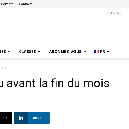
 Compte
Contacts
- Publicité -
SES
CLASSES
ABONNEZ-VOUS
FR
mois
u avant la fin du mois
X
Linkedin