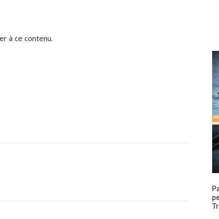
r à ce contenu.
P
pe
Tr