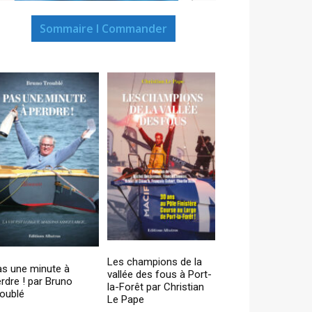
Sommaire I Commander
Les champions de la
as une minute à
vallée des fous à Port-
rdre ! par Bruno
la-Forêt par Christian
oublé
Le Pape