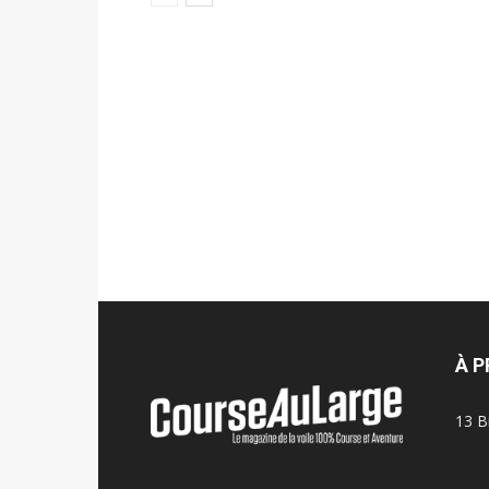
À 
13 B