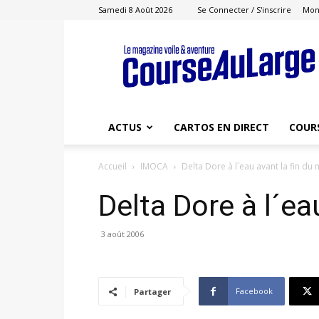
Samedi 8 Août 2026
Se Connecter / S'inscrire
Mon
Course
au
Large
ACTUS
CARTOS EN DIRECT
COUR
Accueil
IMOCA
Delta Dore à l´eau avant la fin du 
Delta Dore à l´ea
3 août 2006
Facebook
Partager