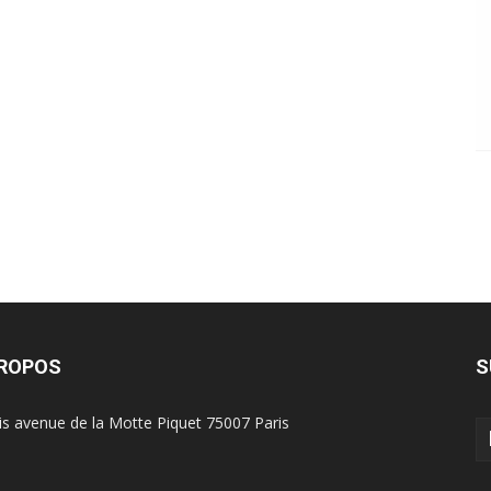
PROPOS
S
is avenue de la Motte Piquet 75007 Paris