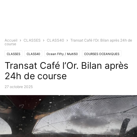
Accueil
CLASSES
CLASS40
Transat Café l’Or. Bilan après 24h de
course
CLASSES
CLASS40
Ocean Fifty / Multi50
COURSES OCEANIQUES
Transat Café l’Or. Bilan après
Transat Jacques Vabre / Café l'Or
ULTIMES
24h de course
27 octobre 2025