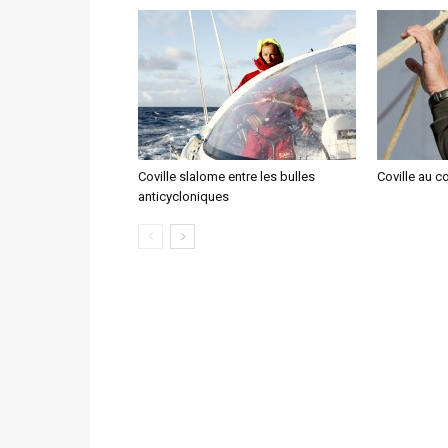
Coville slalome entre les bulles
Coville au c
anticycloniques