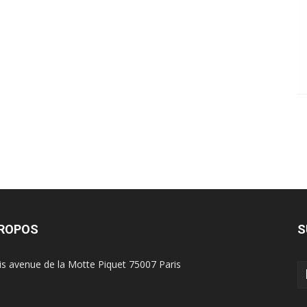
PROPOS
S
is avenue de la Motte Piquet 75007 Paris