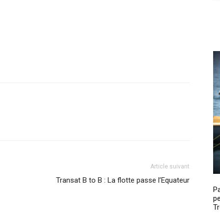
Article suivant
Transat B to B : La flotte passe l’Equateur
P
pe
Tr