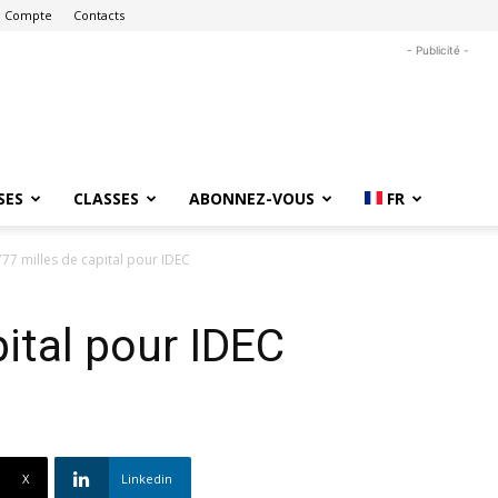
 Compte
Contacts
- Publicité -
SES
CLASSES
ABONNEZ-VOUS
FR
777 milles de capital pour IDEC
pital pour IDEC
X
Linkedin