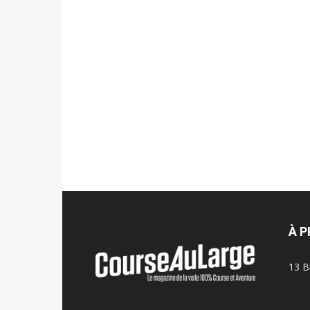
À 
13 B