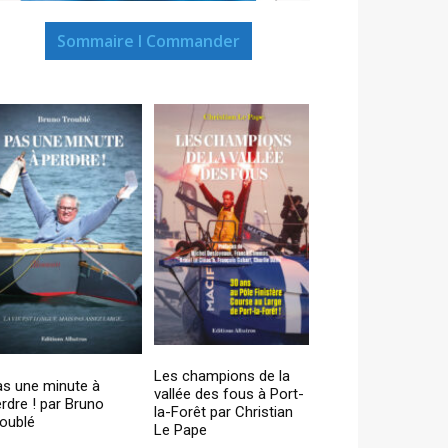
Sommaire I Commander
Les champions de la
as une minute à
vallée des fous à Port-
rdre ! par Bruno
la-Forêt par Christian
oublé
Le Pape