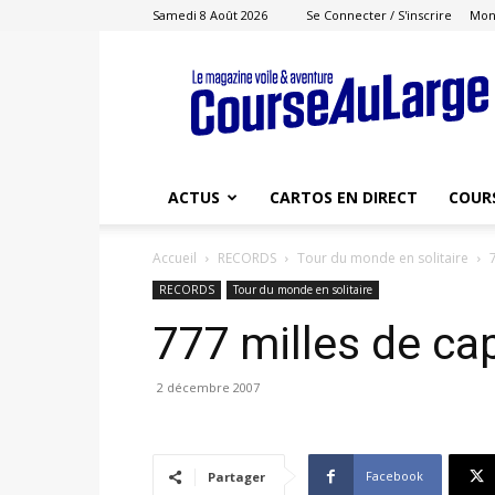
Samedi 8 Août 2026
Se Connecter / S'inscrire
Mon
Course
au
Large
ACTUS
CARTOS EN DIRECT
COUR
Accueil
RECORDS
Tour du monde en solitaire
RECORDS
Tour du monde en solitaire
777 milles de ca
2 décembre 2007
Facebook
Partager