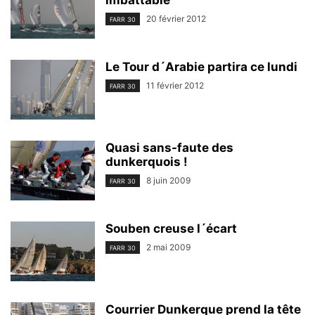
20 février 2012
FARR 30
Le Tour d´Arabie partira ce lundi
11 février 2012
FARR 30
Quasi sans-faute des
dunkerquois !
8 juin 2009
FARR 30
Souben creuse l´écart
2 mai 2009
FARR 30
Courrier Dunkerque prend la tête