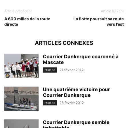
Article précédent
Article suivant
A 600 milles de la route
La flotte poursuit sa route
directe
vers l’est
ARTICLES CONNEXES
Courrier Dunkerque couronné à
Mascate
27 février 2012
FARR 30
Une quatrième victoire pour
Courrier Dunkerque
23 février 2012
FARR 30
Courrier Dunkerque semble
imbattable