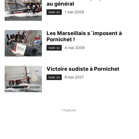
au général
1 mai 2009
FARR 30
Les Marseillais s´imposent à
Pornichet !
4 mai 2008
FARR 30
Victoire sudiste à Pornichet
9 mai 2007
FARR 30
- Publicité -