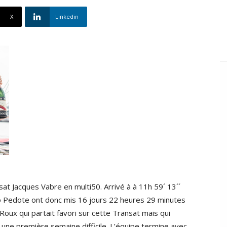
X
Linkedin
t Jacques Vabre en multi50. Arrivé à à 11h 59´ 13´´
lo Pedote ont donc mis 16 jours 22 heures 29 minutes
oux qui partait favori sur cette Transat mais qui
 une première semaine difficile. L’équipe termine avec