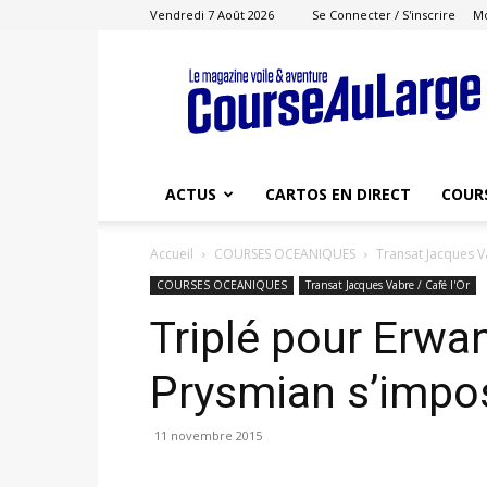
Vendredi 7 Août 2026
Se Connecter / S'inscrire
M
Course
au
Large
ACTUS
CARTOS EN DIRECT
COUR
Accueil
COURSES OCEANIQUES
Transat Jacques Va
COURSES OCEANIQUES
Transat Jacques Vabre / Café l'Or
Triplé pour Erwa
Prysmian s’impo
11 novembre 2015