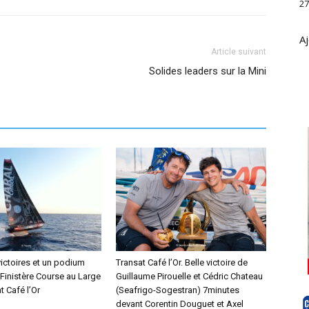
27
Aj
Article suivant
Solides leaders sur la Mini
victoires et un podium
Transat Café l’Or. Belle victoire de
 Finistère Course au Large
Guillaume Pirouelle et Cédric Chateau
t Café l’Or
(Seafrigo-Sogestran) 7minutes
devant Corentin Douguet et Axel