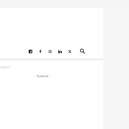
ulti50
- Publicité -