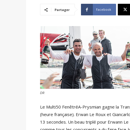
Facebook
Partager
DR
Le Multi50 FenêtréA-Prysmian gagne la Transa
(heure française). Erwan Le Roux et Giancar
13 secondes. Un beau triplé pour Erwann Le R
comme tous les concurrents a du faire face à