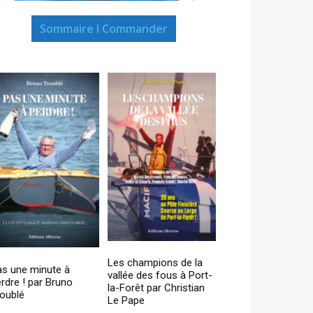
Sommaire I Commander
Les champions de la
as une minute à
vallée des fous à Port-
rdre ! par Bruno
la-Forêt par Christian
oublé
Le Pape