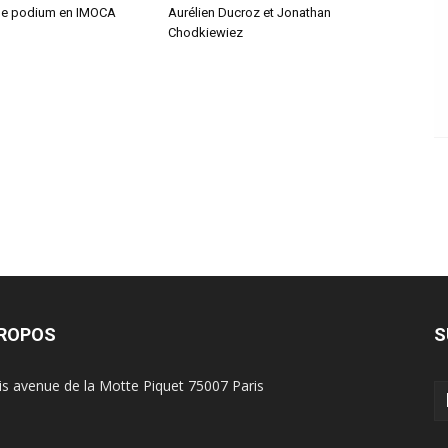
le podium en IMOCA
Aurélien Ducroz et Jonathan
Chodkiewiez
PROPOS
S
is avenue de la Motte Piquet 75007 Paris