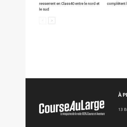
resserrent en Class40 entre le nord et
complètent 
le sud
À 
13 B