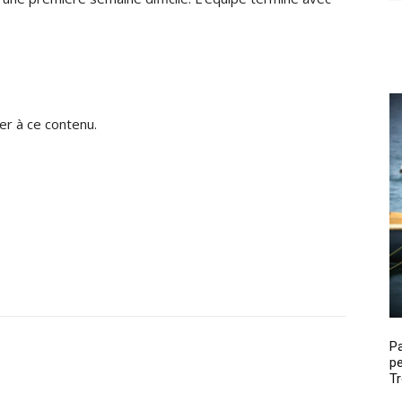
r à ce contenu.
P
pe
Tr