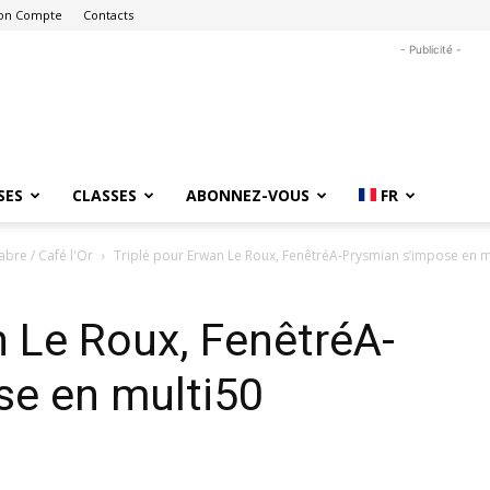
on Compte
Contacts
- Publicité -
SES
CLASSES
ABONNEZ-VOUS
FR
bre / Café l'Or
Triplé pour Erwan Le Roux, FenêtréA-Prysmian s’impose en m
n Le Roux, FenêtréA-
se en multi50