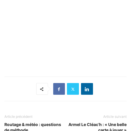
Article précédent
Article suivant
Routage & météo : questions
Armel Le Cléac’h : « Une belle
de méthode
carte à jouer »