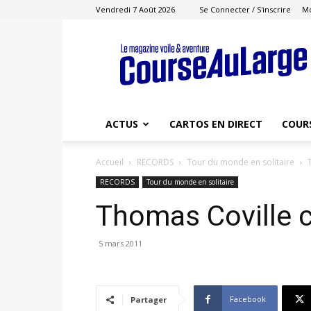
Vendredi 7 Août 2026
Se Connecter / S'inscrire
M
Course
au
Large
ACTUS
CARTOS EN DIRECT
COUR
Accueil
RECORDS
Tour du monde en solitaire
RECORDS
Tour du monde en solitaire
Thomas Coville c
5 mars 2011
Facebook
Partager