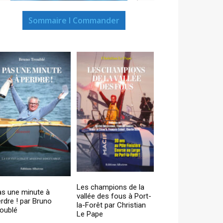
Sommaire I Commander
Les champions de la
as une minute à
vallée des fous à Port-
rdre ! par Bruno
la-Forêt par Christian
oublé
Le Pape