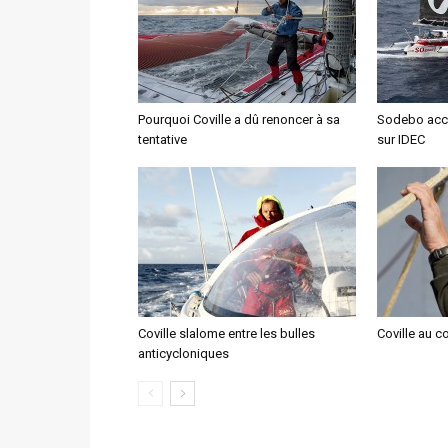
Pourquoi Coville a dû renoncer à sa
Sodebo accu
tentative
sur IDEC
Coville slalome entre les bulles
Coville au c
anticycloniques