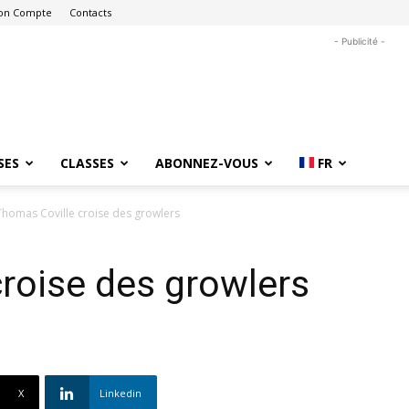
on Compte
Contacts
- Publicité -
SES
CLASSES
ABONNEZ-VOUS
FR
Thomas Coville croise des growlers
roise des growlers
X
Linkedin