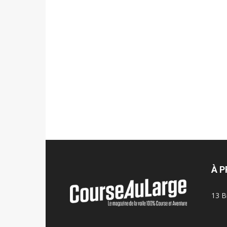
À 
13 B