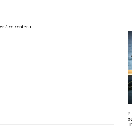
r à ce contenu.
P
pe
Tr