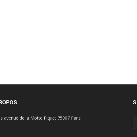
PROPOS
S
is avenue de la Motte Piquet 75007 Paris