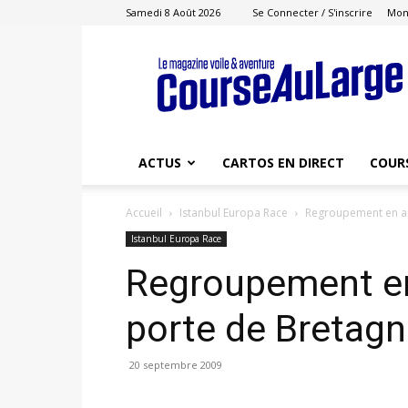
Samedi 8 Août 2026
Se Connecter / S'inscrire
Mon
Course
au
Large
ACTUS
CARTOS EN DIRECT
COUR
Accueil
Istanbul Europa Race
Regroupement en ap
Istanbul Europa Race
Regroupement en
porte de Bretag
20 septembre 2009