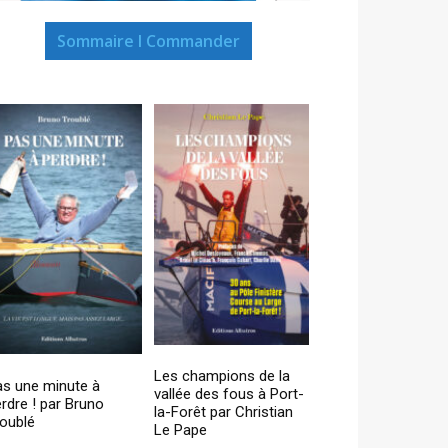
Sommaire I Commander
Les champions de la
as une minute à
vallée des fous à Port-
rdre ! par Bruno
la-Forêt par Christian
oublé
Le Pape