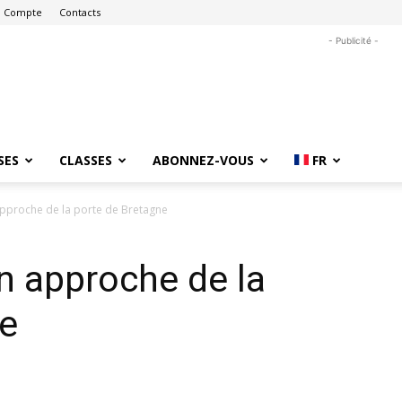
 Compte
Contacts
- Publicité -
SES
CLASSES
ABONNEZ-VOUS
FR
proche de la porte de Bretagne
 approche de la
ne