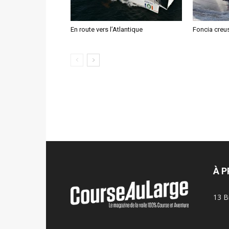
En route vers l’Atlantique
Foncia creus
À 
13 B