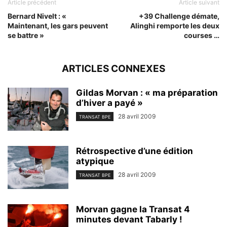
Article précédent
Article suivant
Bernard Nivelt : «
+39 Challenge démate,
Maintenant, les gars peuvent
Alinghi remporte les deux
se battre »
courses …
ARTICLES CONNEXES
Gildas Morvan : « ma préparation
d’hiver a payé »
28 avril 2009
TRANSAT BPE
Rétrospective d’une édition
atypique
28 avril 2009
TRANSAT BPE
Morvan gagne la Transat 4
minutes devant Tabarly !