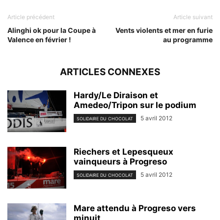
Article précédent
Article suivant
Alinghi ok pour la Coupe à
Vents violents et mer en furie
Valence en février !
au programme
ARTICLES CONNEXES
Hardy/Le Diraison et
Amedeo/Tripon sur le podium
5 avril 2012
SOLIDAIRE DU CHOCOLAT
Riechers et Lepesqueux
vainqueurs à Progreso
5 avril 2012
SOLIDAIRE DU CHOCOLAT
Mare attendu à Progreso vers
minuit