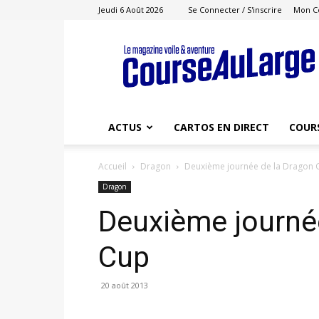
Jeudi 6 Août 2026
Se Connecter / S'inscrire
Mon C
Course
au
Large
ACTUS
CARTOS EN DIRECT
COUR
Accueil
Dragon
Deuxième journée de la Dragon 
Dragon
Deuxième journé
Cup
20 août 2013