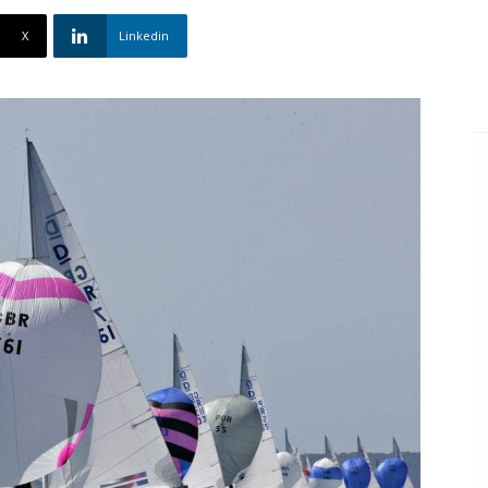
X
Linkedin