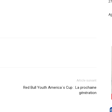
27
Aj
Article suivant
Red Bull Youth America´s Cup : La prochaine
génération