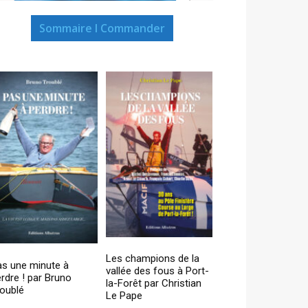
Sommaire I Commander
Les champions de la
as une minute à
vallée des fous à Port-
rdre ! par Bruno
la-Forêt par Christian
oublé
Le Pape