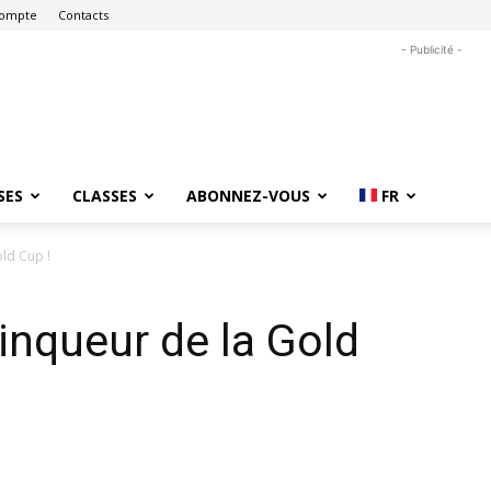
ompte
Contacts
- Publicité -
SES
CLASSES
ABONNEZ-VOUS
FR
ld Cup !
nqueur de la Gold