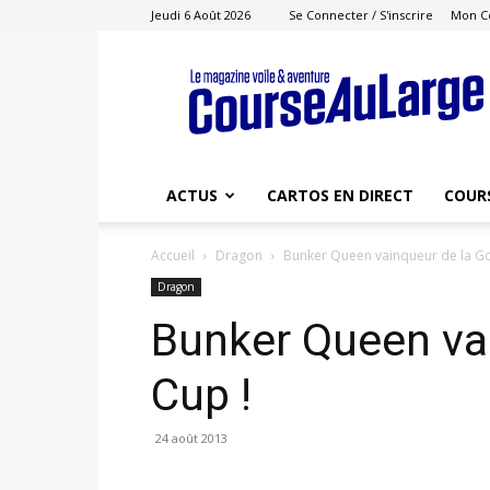
Jeudi 6 Août 2026
Se Connecter / S'inscrire
Mon C
Course
au
Large
ACTUS
CARTOS EN DIRECT
COUR
Accueil
Dragon
Bunker Queen vainqueur de la Go
Dragon
Bunker Queen vai
Cup !
24 août 2013