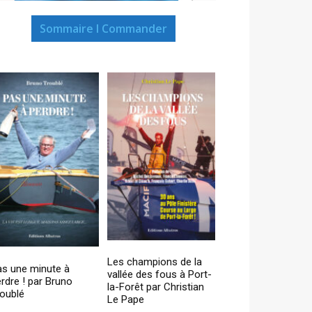
Sommaire I Commander
Les champions de la
as une minute à
vallée des fous à Port-
rdre ! par Bruno
la-Forêt par Christian
oublé
Le Pape