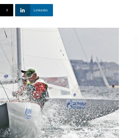
X
Linkedin