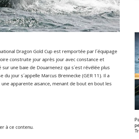
national Dragon Gold Cup est remportée par l´équipage
oire construite jour après jour avec constance et
 sur une baie de Douarnenez qui s´est révélée plus
se du jour s´appelle Marcus Brennecke (GER 11). Il a
c une apparente aisance, menant de bout en bout les
P
pe
r à ce contenu.
Tr