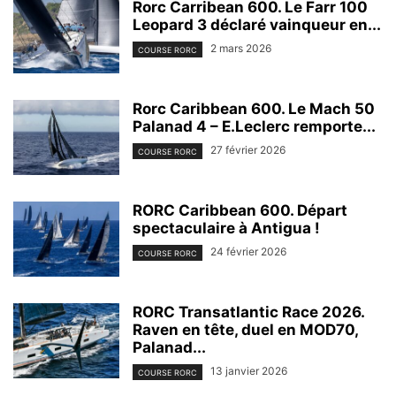
Rorc Carribean 600. Le Farr 100
Leopard 3 déclaré vainqueur en...
2 mars 2026
COURSE RORC
Rorc Caribbean 600. Le Mach 50
Palanad 4 – E.Leclerc remporte...
27 février 2026
COURSE RORC
RORC Caribbean 600. Départ
spectaculaire à Antigua !
24 février 2026
COURSE RORC
RORC Transatlantic Race 2026.
Raven en tête, duel en MOD70,
Palanad...
13 janvier 2026
COURSE RORC