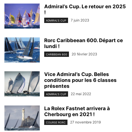
Admiral’s Cup. Le retour en 2025
!
7 juin 2023
ADMIRAL'S CUP
Rorc Caribbeean 600. Départ ce
lundi !
20 février 2023
CARIBBEAN 600
Vice Admiral’s Cup. Belles
conditions pour les 6 classes
présentes
22 mai 2022
ADMIRAL'S CUP
La Rolex Fastnet arrivera à
Cherbourg en 2021 !
27 novembre 2019
COURSE RORC