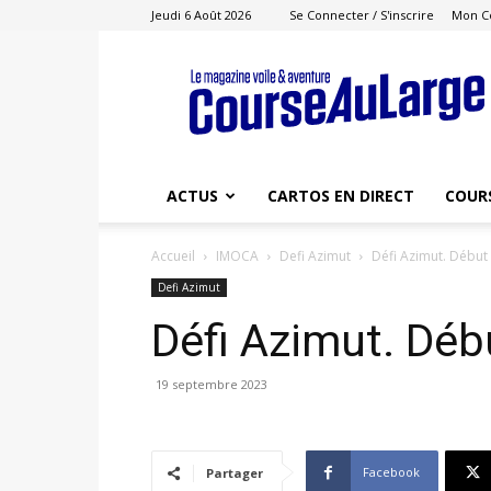
Jeudi 6 Août 2026
Se Connecter / S'inscrire
Mon C
Course
au
Large
ACTUS
CARTOS EN DIRECT
COUR
Accueil
IMOCA
Defi Azimut
Défi Azimut. Début
Defi Azimut
Défi Azimut. Déb
19 septembre 2023
Facebook
Partager