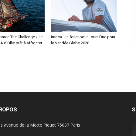
race The Challenge », le
Imoca. Un foiler pour Louis Duc pour
 d’Ollie prêt à affronter
le Vendée Globe 2028
PROPOS
S
is avenue de la Motte Piquet 75007 Paris