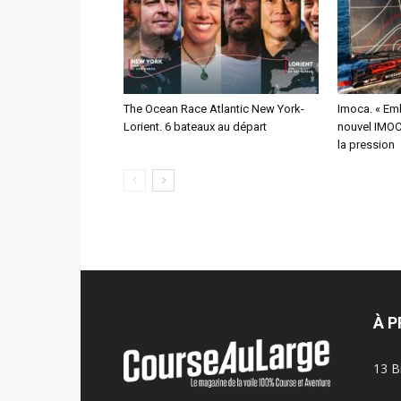
The Ocean Race Atlantic New York-
Imoca. « Emb
Lorient. 6 bateaux au départ
nouvel IMOCA
la pression
À 
13 B