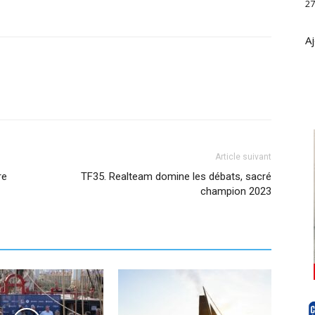
27
Aj
Article suivant
re
TF35. Realteam domine les débats, sacré
champion 2023