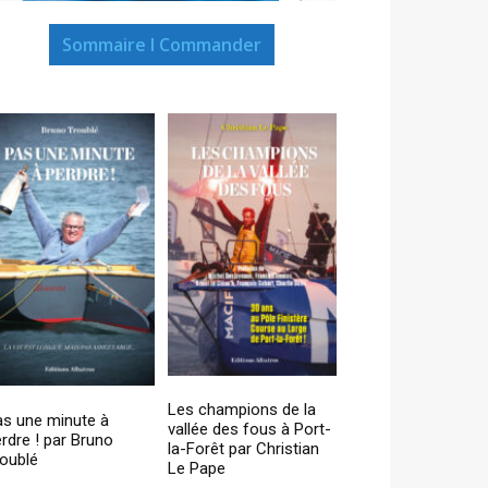
Sommaire I Commander
Les champions de la
as une minute à
vallée des fous à Port-
rdre ! par Bruno
la-Forêt par Christian
oublé
Le Pape