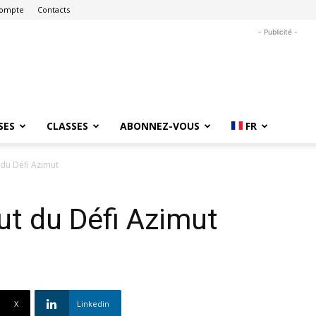
ompte
Contacts
- Publicité -
SES
CLASSES
ABONNEZ-VOUS
FR
 du Défi Azimut
ut du Défi Azimut
X
Linkedin