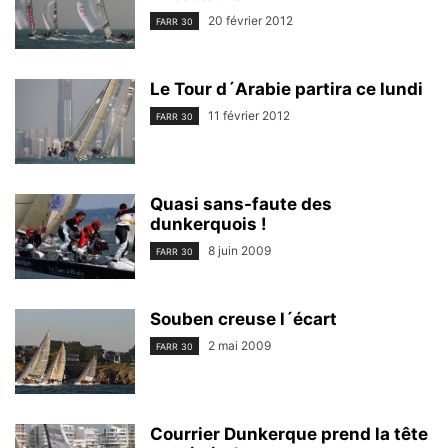
20 février 2012
FARR 30
Le Tour d´Arabie partira ce lundi
11 février 2012
FARR 30
Quasi sans-faute des
dunkerquois !
8 juin 2009
FARR 30
Souben creuse l´écart
2 mai 2009
FARR 30
Courrier Dunkerque prend la tête