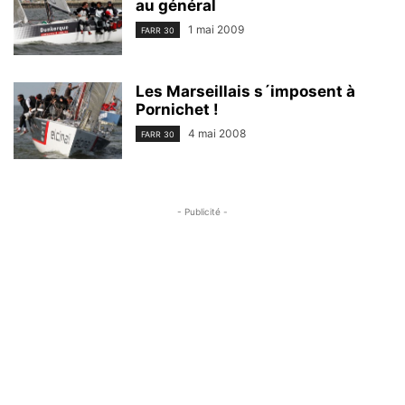
au général
1 mai 2009
FARR 30
Les Marseillais s´imposent à
Pornichet !
4 mai 2008
FARR 30
- Publicité -