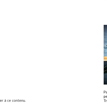
P
pe
r à ce contenu.
Tr