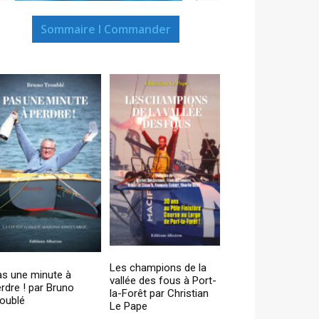
Sommaire I Commander
Les champions de la
as une minute à
vallée des fous à Port-
rdre ! par Bruno
la-Forêt par Christian
oublé
Le Pape