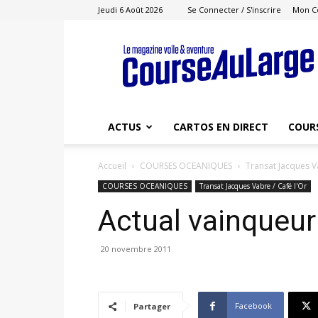
Jeudi 6 Août 2026
Se Connecter / S'inscrire
Mon C
Course
au
Large
ACTUS
CARTOS EN DIRECT
COUR
Accueil
COURSES OCEANIQUES
Transat Jacques Va
COURSES OCEANIQUES
Transat Jacques Vabre / Café l'Or
Actual vainqueur
20 novembre 2011
Facebook
Partager