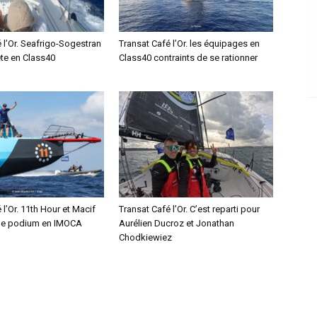
 l’Or. Seafrigo-Sogestran
Transat Café l’Or. les équipages en
ête en Class40
Class40 contraints de se rationner
 l’Or. 11th Hour et Macif
Transat Café l’Or. C’est reparti pour
le podium en IMOCA
Aurélien Ducroz et Jonathan
Chodkiewiez