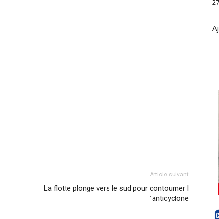
27
Aj
Article suivant
La flotte plonge vers le sud pour contourner l
´anticyclone