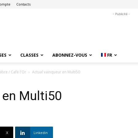
ompte
Contacts
- Publicité -
SES
CLASSES
ABONNEZ-VOUS
FR
bre / Café l'Or
Actual vainqueur en Multi50
 en Multi50
X
Linkedin