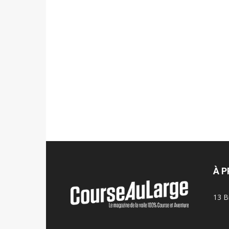
À 
13 B