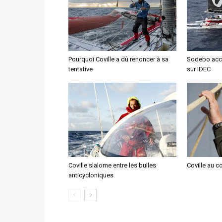
Pourquoi Coville a dû renoncer à sa
Sodebo accu
tentative
sur IDEC
Coville slalome entre les bulles
Coville au c
anticycloniques