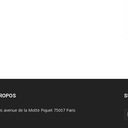
PROPOS
S
is avenue de la Motte Piquet 75007 Paris