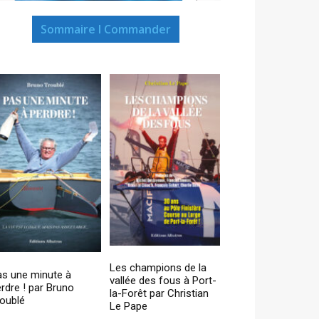
Sommaire I Commander
Les champions de la
as une minute à
vallée des fous à Port-
rdre ! par Bruno
la-Forêt par Christian
oublé
Le Pape