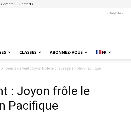
 Compte
Contacts
- Publicité -
SES
CLASSES
ABONNEZ-VOUS
FR
50 noeuds de vent : Joyon frôle le chavirage en plein Pacifique
 : Joyon frôle le
n Pacifique