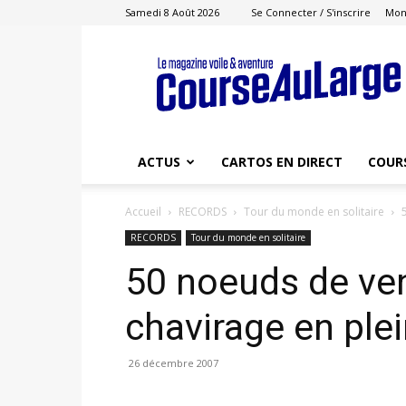
Samedi 8 Août 2026
Se Connecter / S'inscrire
Mon
Course
au
Large
ACTUS
CARTOS EN DIRECT
COUR
Accueil
RECORDS
Tour du monde en solitaire
RECORDS
Tour du monde en solitaire
50 noeuds de vent
chavirage en plei
26 décembre 2007