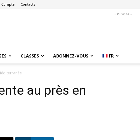
 Compte
Contacts
- Publicité -
SES
CLASSES
ABONNEZ-VOUS
FR
Méditerranée
ente au près en