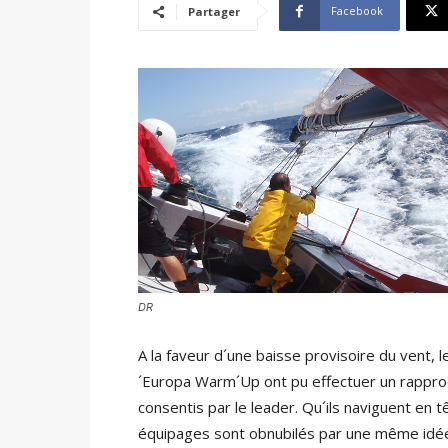
Facebook
Partager
DR
A la faveur d´une baisse provisoire du vent,
´Europa Warm´Up ont pu effectuer un rapproc
consentis par le leader. Qu´ils naviguent en t
équipages sont obnubilés par une même idée :