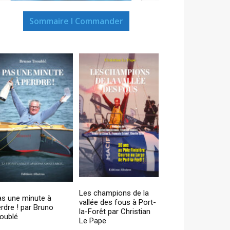
Sommaire I Commander
Les champions de la
as une minute à
vallée des fous à Port-
rdre ! par Bruno
la-Forêt par Christian
oublé
Le Pape