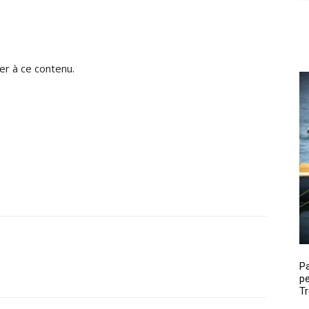
r à ce contenu.
P
pe
Tr