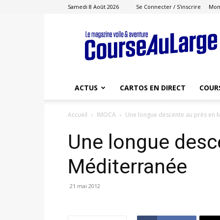
Samedi 8 Août 2026
Se Connecter / S'inscrire
Mon
Course
au
Large
ACTUS
CARTOS EN DIRECT
COUR
Accueil
IMOCA
Une longue descente au près en 
Une longue desc
Méditerranée
21 mai 2012