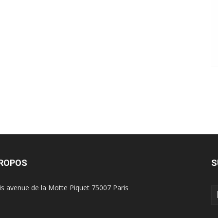
PROPOS
S
is avenue de la Motte Piquet 75007 Paris