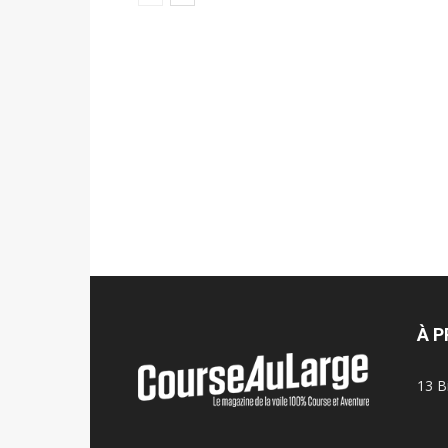
À 
13 B