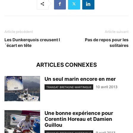
Article précédent
Article suivant
Les Dunkerquois creusent l
Pas de repos pour les
´écart en tête
solitaires
ARTICLES CONNEXES
Un seul marin encore en mer
10 avril 2013
TRANSAT BRETAGNE-MARTINIQUE
Une bonne expérience pour
Corentin Horeau et Damien
Guillou
9 avril 2013