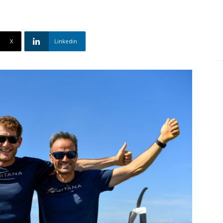
X
Linkedin