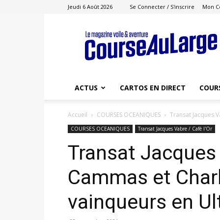
Jeudi 6 Août 2026
Se Connecter / S'inscrire
Mon C
Course
au
Large
ACTUS
CARTOS EN DIRECT
COUR
Accueil
COURSES OCEANIQUES
Transat Jacques Va
COURSES OCEANIQUES
Transat Jacques Vabre / Café l'Or
Transat Jacques 
Cammas et Charl
vainqueurs en Ul