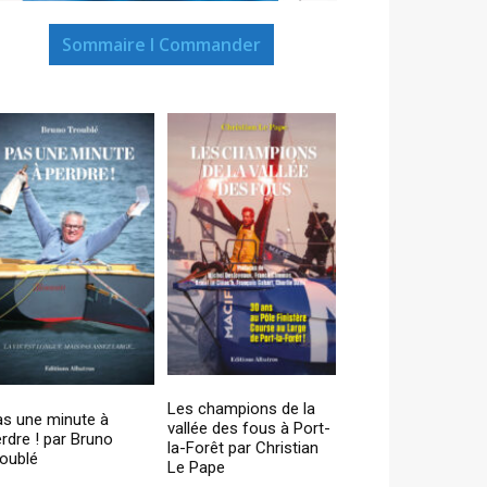
Sommaire I Commander
Les champions de la
as une minute à
vallée des fous à Port-
rdre ! par Bruno
la-Forêt par Christian
oublé
Le Pape