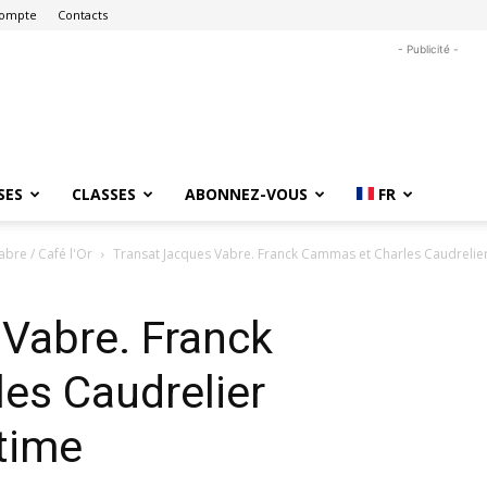
ompte
Contacts
- Publicité -
SES
CLASSES
ABONNEZ-VOUS
FR
bre / Café l'Or
Transat Jacques Vabre. Franck Cammas et Charles Caudrelie
Vabre. Franck
es Caudrelier
time