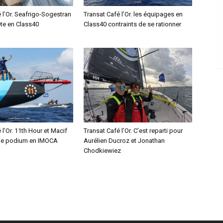
 l’Or. Seafrigo-Sogestran
Transat Café l’Or. les équipages en
ête en Class40
Class40 contraints de se rationner
 l’Or. 11th Hour et Macif
Transat Café l’Or. C’est reparti pour
le podium en IMOCA
Aurélien Ducroz et Jonathan
Chodkiewiez