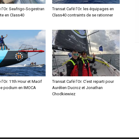
 l’Or. Seafrigo-Sogestran
Transat Café l’Or. les équipages en
ête en Class40
Class40 contraints de se rationner
 l’Or. 11th Hour et Macif
Transat Café l’Or. C’est reparti pour
le podium en IMOCA
Aurélien Ducroz et Jonathan
Chodkiewiez