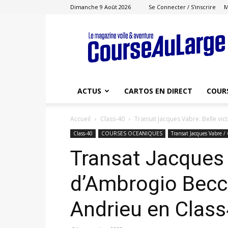
Dimanche 9 Août 2026
Se Connecter / S'inscrire
M
Course
au
Large
ACTUS
CARTOS EN DIRECT
COUR
Accueil
Class-40
Transat Jacques Vabre. Belle vic
Class-40
COURSES OCEANIQUES
Transat Jacques Vabre / 
Transat Jacques 
d’Ambrogio Becca
Andrieu en Clas