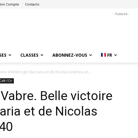
on Compte
Contacts
- Publicité -
SES
CLASSES
ABONNEZ-VOUS
FR
toire d’Ambrogio Beccaria et de Nicolas Andrieu en...
Café l'Or
Vabre. Belle victoire
ria et de Nicolas
s40