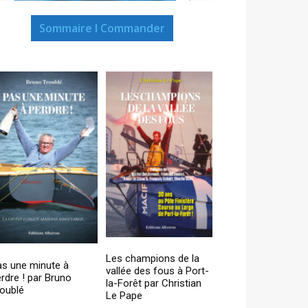
Sommaire I Commander
Les champions de la
as une minute à
vallée des fous à Port-
rdre ! par Bruno
la-Forêt par Christian
oublé
Le Pape