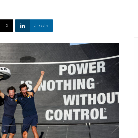
X
Linkedin