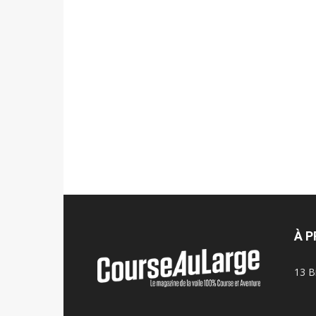
À 
13 B