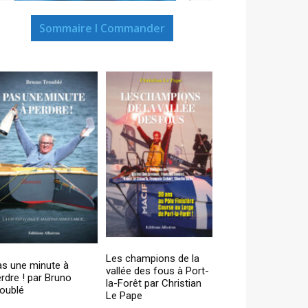
Sommaire I Commander
Les champions de la
as une minute à
vallée des fous à Port-
rdre ! par Bruno
la-Forêt par Christian
oublé
Le Pape