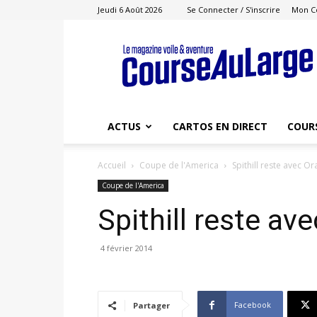
Jeudi 6 Août 2026
Se Connecter / S'inscrire
Mon C
Course
au
Large
ACTUS
CARTOS EN DIRECT
COUR
Accueil
Coupe de l'America
Spithill reste avec O
Coupe de l'America
Spithill reste a
4 février 2014
Facebook
Partager