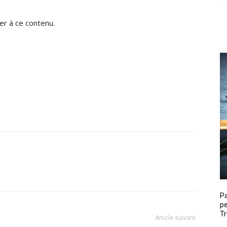
r à ce contenu.
P
pe
Tr
Article suivant