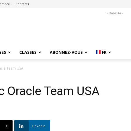
ompte
Contacts
- Publicité -
SES
CLASSES
ABONNEZ-VOUS
FR
racle Team USA
vec Oracle Team USA
X
Linkedin