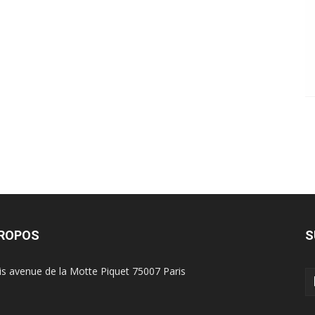
PROPOS
S
is avenue de la Motte Piquet 75007 Paris