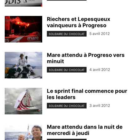
Riechers et Lepesqueux
vainqueurs à Progreso
5 avril 2012
SOLIDAIRE DU CHOCOLAT
Mare attendu à Progreso vers
minuit
4 avril 2012
SOLIDAIRE DU CHOCOLAT
Le sprint final commence pour
les leaders
3 avril 2012
SOLIDAIRE DU CHOCOLAT
Mare attendu dans la nuit de
mercredi à jeudi