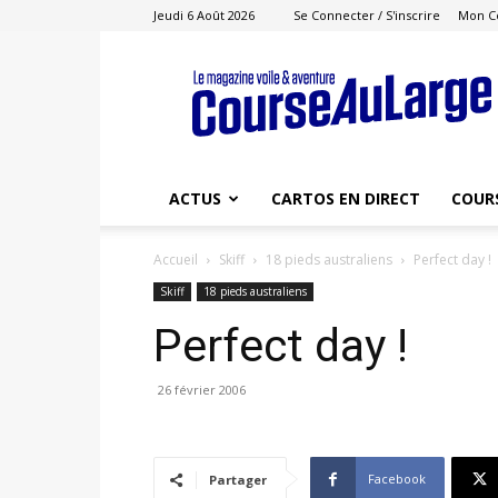
Jeudi 6 Août 2026
Se Connecter / S'inscrire
Mon C
Course
au
Large
ACTUS
CARTOS EN DIRECT
COUR
Accueil
Skiff
18 pieds australiens
Perfect day !
Skiff
18 pieds australiens
Perfect day !
26 février 2006
Facebook
Partager