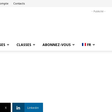
ompte
Contacts
- Publicité -
SES
CLASSES
ABONNEZ-VOUS
FR
X
Linkedin