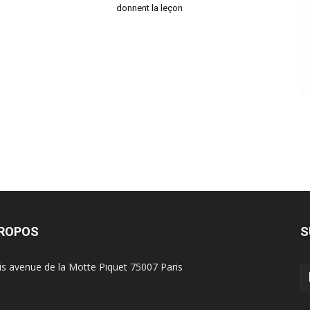
donnent la leçon
PROPOS
S
is avenue de la Motte Piquet 75007 Paris