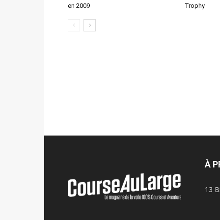
en 2009
Trophy
À 
13 B