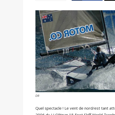
DR
Quel spectacle ! Le vent de nord/est tant atte
2006 du J J Giltinan 18 Foot Skiff World Tro