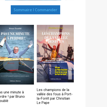
Sommaire I Commander
Les champions de la
as une minute à
vallée des fous à Port-
rdre ! par Bruno
la-Forêt par Christian
oublé
Le Pape