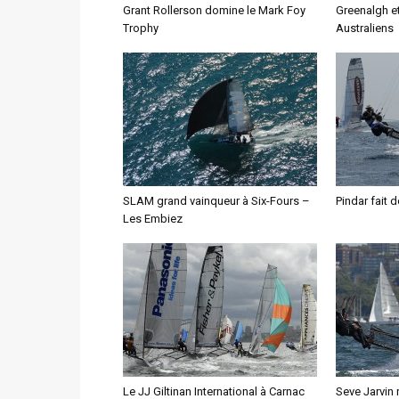
Grant Rollerson domine le Mark Foy
Greenalgh et 
Trophy
Australiens
SLAM grand vainqueur à Six-Fours –
Pindar fait d
Les Embiez
Le JJ Giltinan International à Carnac
Seve Jarvin 