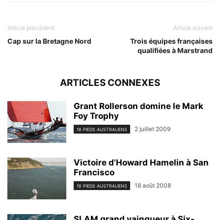
Article précédent
Article suivant
Cap sur la Bretagne Nord
Trois équipes françaises
qualifiées à Marstrand
ARTICLES CONNEXES
Grant Rollerson domine le Mark
Foy Trophy
2 juillet 2009
18 PIEDS AUSTRALIENS
Victoire d’Howard Hamelin à San
Francisco
18 août 2008
18 PIEDS AUSTRALIENS
SLAM grand vainqueur à Six-