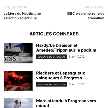
Article précédent
Article suivant
Le Livre du Nautic, une
IDEC en pleine zone de
sélection éclectique.
transition
ARTICLES CONNEXES
Hardy/Le Diraison et
Amedeo/Tripon sur le podium
5 avril 2012
SOLIDAIRE DU CHOCOLAT
Riechers et Lepesqueux
vainqueurs à Progreso
5 avril 2012
SOLIDAIRE DU CHOCOLAT
Mare attendu à Progreso vers
minuit