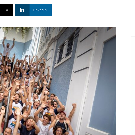
X
Linkedin