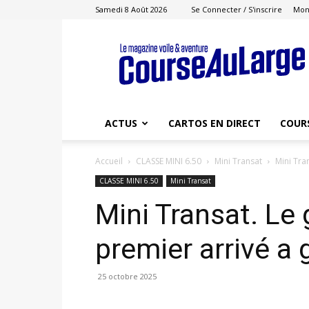
Samedi 8 Août 2026
Se Connecter / S'inscrire
Mon
Course
au
Large
ACTUS
CARTOS EN DIRECT
COUR
Accueil
CLASSE MINI 6.50
Mini Transat
Mini Tran
CLASSE MINI 6.50
Mini Transat
Mini Transat. Le 
premier arrivé a 
25 octobre 2025