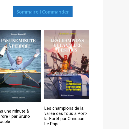
Sommaire I Commander
Les champions de la
as une minute à
vallée des fous à Port-
rdre ! par Bruno
la-Forêt par Christian
oublé
Le Pape