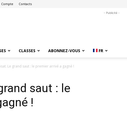
 Compte
Contacts
- Publicité -
SES
CLASSES
ABONNEZ-VOUS
FR
sat. Le grand saut : le premier arrivé a gagné !
grand saut : le
gagné !