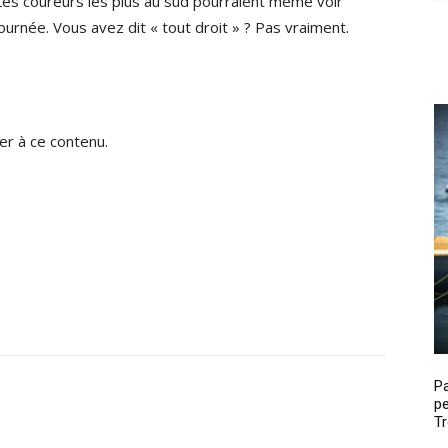
ir. Les coureurs les plus au sud pourraient même voir
journée. Vous avez dit « tout droit » ? Pas vraiment.
r à ce contenu.
P
pe
Tr