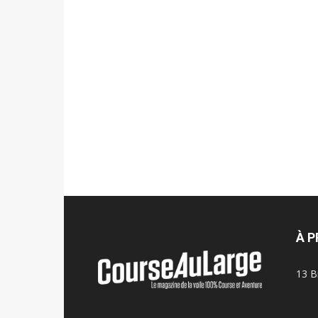
À 
13 B