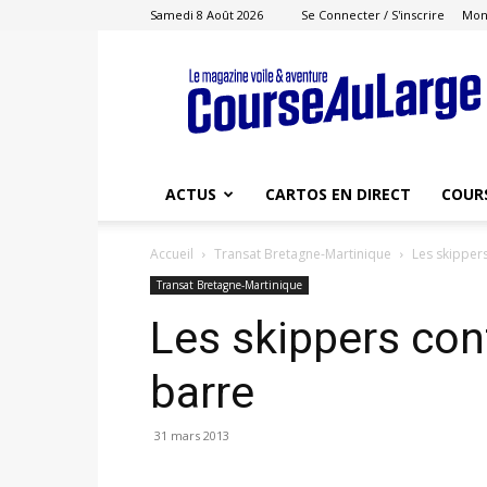
Samedi 8 Août 2026
Se Connecter / S'inscrire
Mon
Course
au
Large
ACTUS
CARTOS EN DIRECT
COUR
Accueil
Transat Bretagne-Martinique
Les skippers
Transat Bretagne-Martinique
Les skippers cont
barre
31 mars 2013