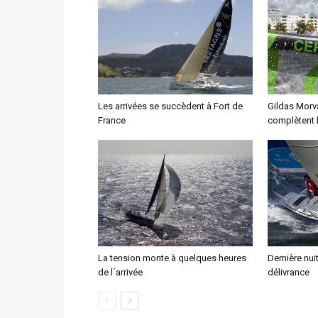
Les arrivées se succèdent à Fort de
Gildas Morv
France
complètent 
La tension monte à quelques heures
Dernière nui
de l´arrivée
délivrance