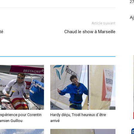
27
Aj
Article suivant
té
Chaud le show à Marseille
xpérience pour Corentin
Hardy déçu, Troël heureux d´être
amien Guillou
arrivé