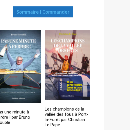
Sommaire I Commander
Les champions de la
as une minute à
vallée des fous à Port-
rdre ! par Bruno
la-Forêt par Christian
oublé
Le Pape