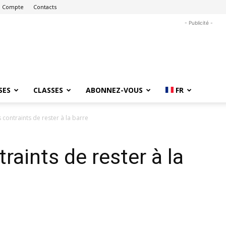
 Compte
Contacts
- Publicité -
SES
CLASSES
ABONNEZ-VOUS
FR
 contraints de rester à la barre
raints de rester à la