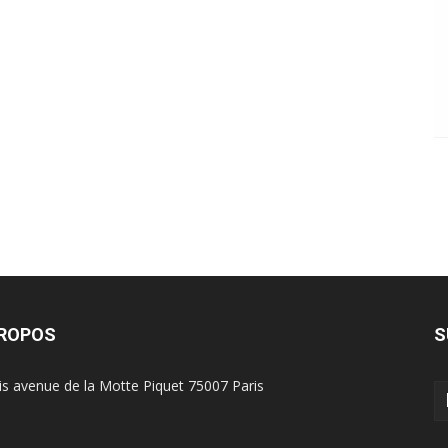
PROPOS
S
is avenue de la Motte Piquet 75007 Paris