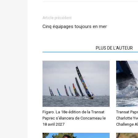
Article précédent
Cinq équipages toujours en mer
ARTICLES CONNEXES
PLUS DE L'AUTEUR
Figaro. La 18e édition de la Transat
Transat Papr
Paprec s’élancera de Concarneau le
Charlotte Yv
18 avril 2027
Challenge Al