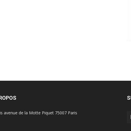
PROPOS
S
is avenue de la Motte Piquet 75007 Paris