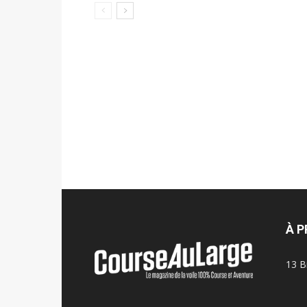
À 
13 B