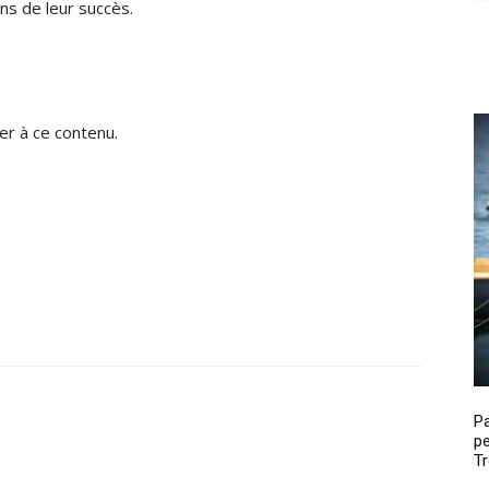
ns de leur succès.
r à ce contenu.
P
pe
Tr