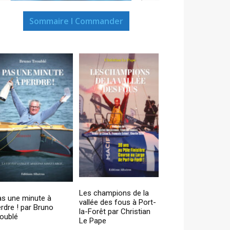
Sommaire I Commander
Les champions de la
as une minute à
vallée des fous à Port-
rdre ! par Bruno
la-Forêt par Christian
oublé
Le Pape