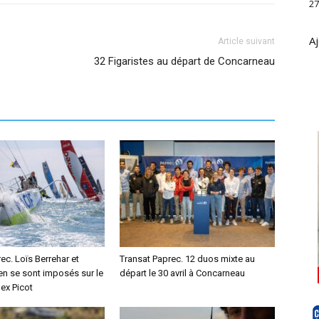
27
Aj
Article suivant
32 Figaristes au départ de Concarneau
ec. Loïs Berrehar et
Transat Paprec. 12 duos mixte au
en se sont imposés sur le
départ le 30 avril à Concarneau
ex Picot