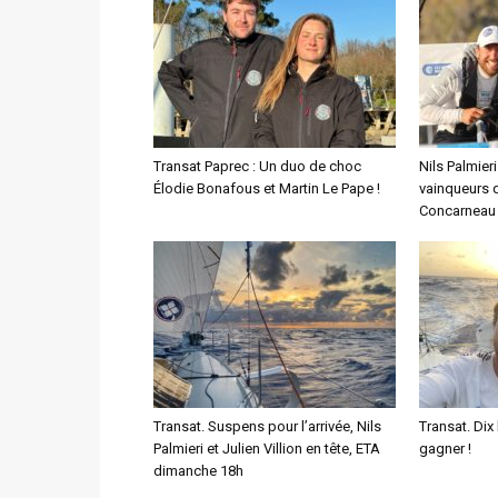
Transat Paprec : Un duo de choc
Nils Palmieri
Élodie Bonafous et Martin Le Pape !
vainqueurs 
Concarneau 
Transat. Suspens pour l’arrivée, Nils
Transat. Di
Palmieri et Julien Villion en tête, ETA
gagner !
dimanche 18h