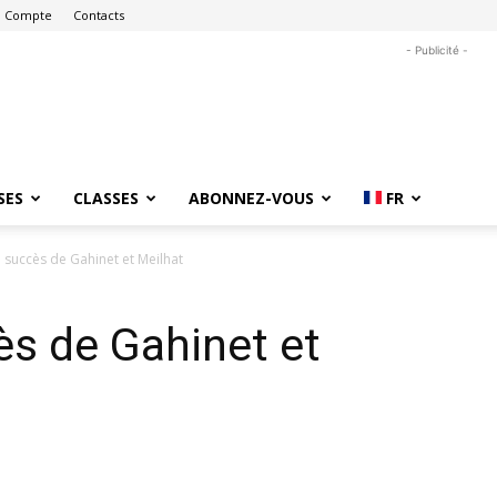
 Compte
Contacts
- Publicité -
SES
CLASSES
ABONNEZ-VOUS
FR
u succès de Gahinet et Meilhat
ès de Gahinet et