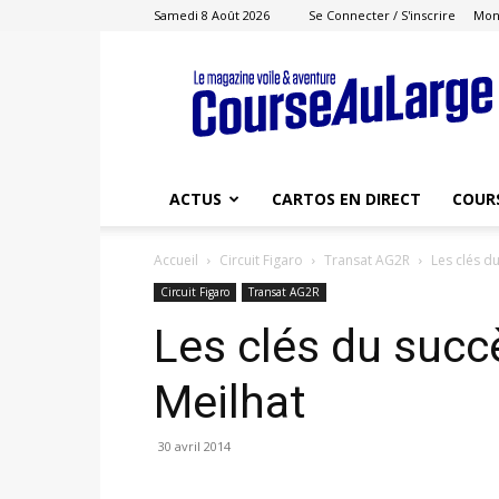
Samedi 8 Août 2026
Se Connecter / S'inscrire
Mon
Course
au
Large
ACTUS
CARTOS EN DIRECT
COUR
Accueil
Circuit Figaro
Transat AG2R
Les clés d
Circuit Figaro
Transat AG2R
Les clés du succ
Meilhat
30 avril 2014