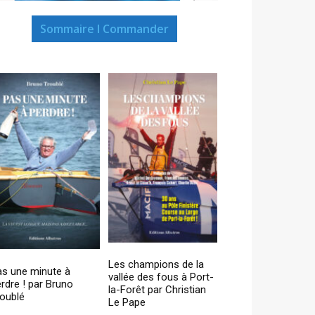
Sommaire I Commander
Les champions de la
as une minute à
vallée des fous à Port-
rdre ! par Bruno
la-Forêt par Christian
oublé
Le Pape