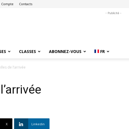
 Compte
Contacts
- Publicité -
SES
CLASSES
ABONNEZ-VOUS
FR
lles de l’arrivée
l’arrivée
X
Linkedin