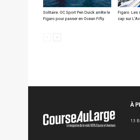
Solitaire. OC Sport Pen Duick arrête le
Figaro. Les 
Figaro pour passer en Ocean Fifty
cap sur L’Av
À 
13 B