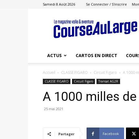
Samedi 8 Août 2026
Se Connecter / S'inscrire
Mon
Course
au
Large
ACTUS
CARTOS EN DIRECT
COUR
Accueil
CLASSE FIGARO
Circuit Figaro
A 1000 mi
CLASSE FIGARO
Circuit Figaro
Transat AG2R
A 1000 milles de 
25 mai 2021
Facebook
Partager